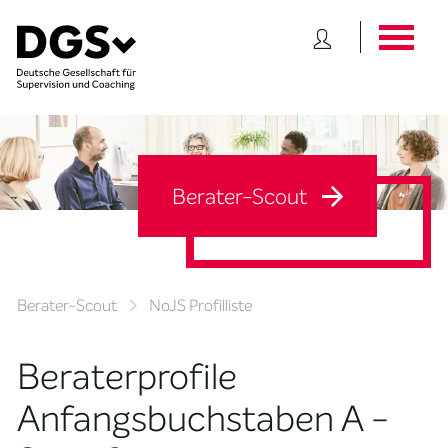
Berater-Scout
Berater-Scout
NoJS Profilliste
Beraterprofile
Anfangsbuchstaben A -