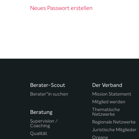
Neues Passwort erstellen
Berater-Scout
Der Verband
Berater*in suchen
Mission Statement
Mitglied werden
Thematische
Beratung
Netzwerke
Supervision /
Regionale Netzwerke
Coaching
Juristische Mitglieder
Qualität
Organe