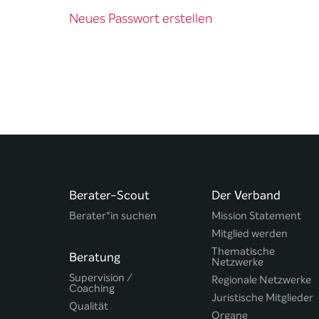
Neues Passwort erstellen
Berater-Scout
Der Verband
Berater*in suchen
Mission Statement
Mitglied werden
Thematische
Beratung
Netzwerke
Supervision /
Regionale Netzwerke
Coaching
Juristische Mitglieder
Qualität
Organe