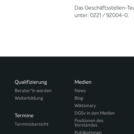
Das Geschäftsstellen-Te
unter: 0221 / 92004-0.
Qualifizierung
Medien
Berater*in werden
News
Weiterbildung
Blog
Wiktionary
DGSv in den Medien
Termine
Positionen des
Terminübersicht
Vorstandes
Publikationen