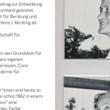
itrag zur Entwicklung
schland geleistet.
t für Beratung und
einz J. Kersting als
schaft für
en den Grundstein für
ganz eigenen
ernissen. Cora
ademie für
r*innen sind heute so
ie schon 1962 in einem
ion“ eine
nen. Fertig