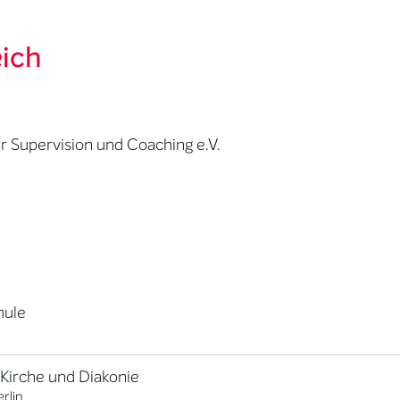
eich
r Supervision und Coaching e.V.
hule
irche und Diakonie
rlin