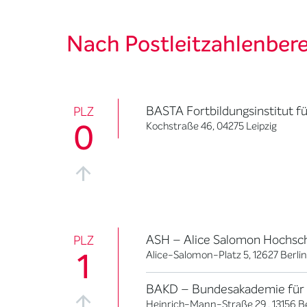
Nach Postleitzahlenber
BASTA Fortbildungsinstitut fü
PLZ
0
Kochstraße 46, 04275 Leipzig
ASH – Alice Salomon Hochsc
PLZ
1
Alice-Salomon-Platz 5, 12627 Berlin
BAKD – Bundesakademie für K
Heinrich-Mann-Straße 29 , 13156 Be