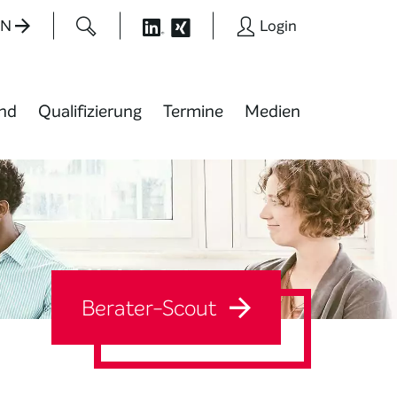
EN
Login
nd
Qualifizierung
Termine
Medien
Berater-Scout