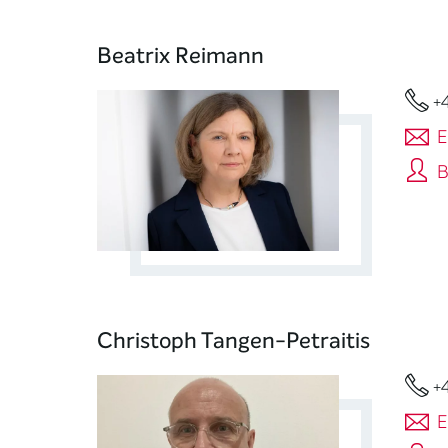
Beatrix Reimann
+
E
B
Christoph Tangen-Petraitis
+
E