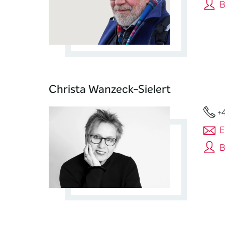
B
Christa Wanzeck-Sielert
+
E
B