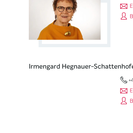
E
B
Irmengard Hegnauer-Schattenhof
+
E
B