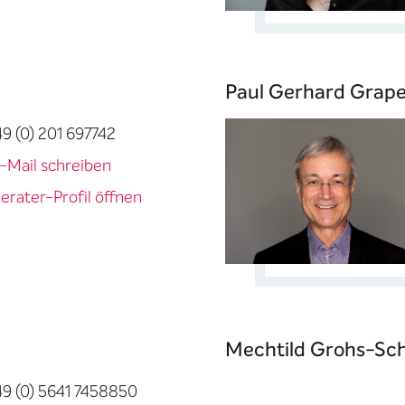
Paul Gerhard Grape
49 (0) 201 697742
-Mail schreiben
erater-Profil öffnen
Mechtild Grohs-Sch
49 (0) 5641 7458850