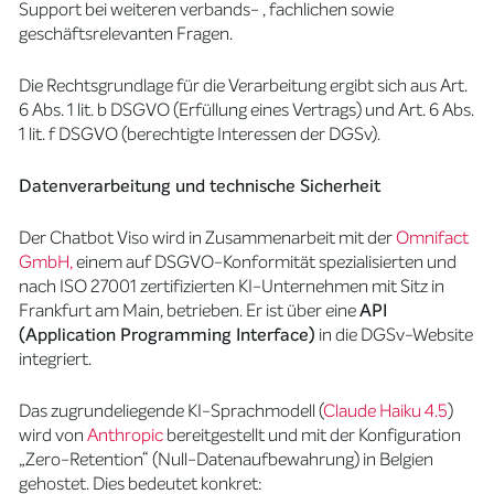
Support bei weiteren verbands- , fachlichen sowie
geschäftsrelevanten Fragen.
Die Rechtsgrundlage für die Verarbeitung ergibt sich aus Art.
6 Abs. 1 lit. b DSGVO (Erfüllung eines Vertrags) und Art. 6 Abs.
1 lit. f DSGVO (berechtigte Interessen der DGSv).
Datenverarbeitung und technische Sicherheit
Der Chatbot Viso wird in Zusammenarbeit mit der
Omnifact
GmbH,
einem auf DSGVO-Konformität spezialisierten und
nach ISO 27001 zertifizierten KI-Unternehmen mit Sitz in
Frankfurt am Main, betrieben. Er ist über eine
API
(Application Programming Interface)
in die DGSv-Website
integriert.
Das zugrundeliegende KI-Sprachmodell (
Claude Haiku 4.5
)
wird von
Anthropic
bereitgestellt und mit der Konfiguration
„Zero-Retention“ (Null-Datenaufbewahrung) in Belgien
gehostet. Dies bedeutet konkret: