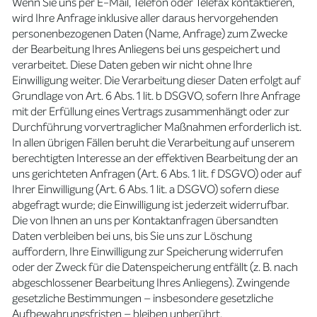
Wenn Sie uns per E-Mail, Telefon oder Telefax kontaktieren,
wird Ihre Anfrage inklusive aller daraus hervorgehenden
personenbezogenen Daten (Name, Anfrage) zum Zwecke
der Bearbeitung Ihres Anliegens bei uns gespeichert und
verarbeitet. Diese Daten geben wir nicht ohne Ihre
Einwilligung weiter. Die Verarbeitung dieser Daten erfolgt auf
Grundlage von Art. 6 Abs. 1 lit. b DSGVO, sofern Ihre Anfrage
mit der Erfüllung eines Vertrags zusammenhängt oder zur
Durchführung vorvertraglicher Maßnahmen erforderlich ist.
In allen übrigen Fällen beruht die Verarbeitung auf unserem
berechtigten Interesse an der effektiven Bearbeitung der an
uns gerichteten Anfragen (Art. 6 Abs. 1 lit. f DSGVO) oder auf
Ihrer Einwilligung (Art. 6 Abs. 1 lit. a DSGVO) sofern diese
abgefragt wurde; die Einwilligung ist jederzeit widerrufbar.
Die von Ihnen an uns per Kontaktanfragen übersandten
Daten verbleiben bei uns, bis Sie uns zur Löschung
auffordern, Ihre Einwilligung zur Speicherung widerrufen
oder der Zweck für die Datenspeicherung entfällt (z. B. nach
abgeschlossener Bearbeitung Ihres Anliegens). Zwingende
gesetzliche Bestimmungen – insbesondere gesetzliche
Aufbewahrungsfristen – bleiben unberührt.