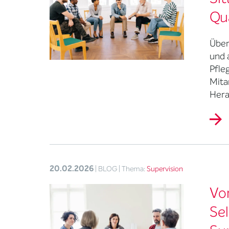
Qua
Über
und 
Pfle
Mita
Hera
20.02.2026
| BLOG
| Thema:
Supervision
Vom
Sel