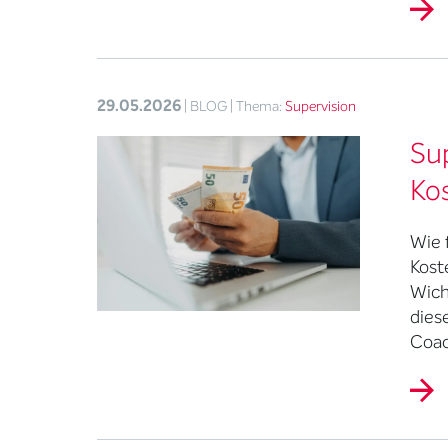
29.05.2026
| BLOG
| Thema:
Supervision
Su
Ko
Wie 
Kost
Wich
dies
Coac