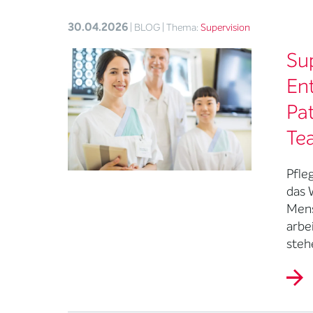
30.04.2026
| BLOG
| Thema:
Supervision
Sup
Ent
Pa
Te
Pfle
das 
Mens
arbe
steh