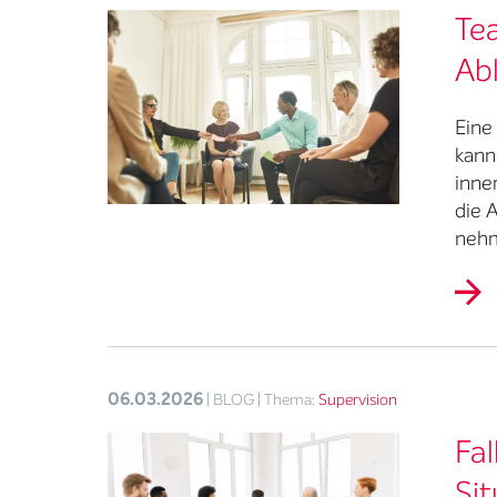
Te
Abl
Eine
kann
inne
die 
nehm
06.03.2026
| BLOG
| Thema:
Supervision
Fal
Si