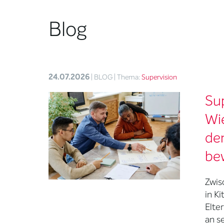
Blog
24.07.2026
| BLOG
| Thema:
Supervision
Sup
Wi
den
be
Zwis
in K
Elter
an s