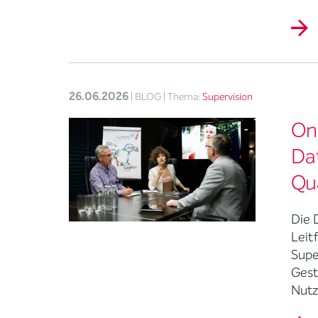
26.06.2026
| BLOG
| Thema:
Supervision
Onl
Da
Qu
Die 
Leit
Supe
Gest
Nutz