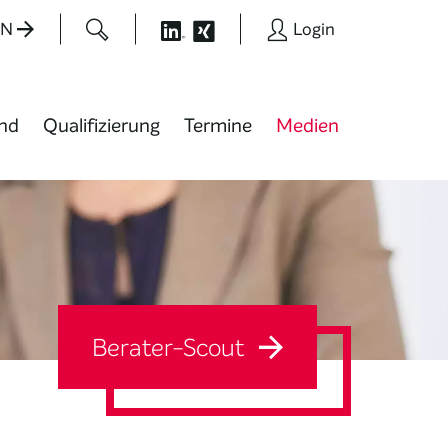
EN
Login
nd
Qualifizierung
Termine
Medien
Berater-Scout