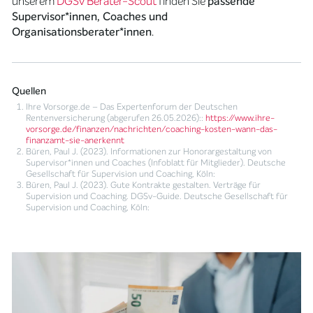
unserem
DGSv Berater-Scout
finden Sie
passende
Supervisor*innen, Coaches und
Organisationsberater*innen
.
Quellen
Ihre Vorsorge.de – Das Expertenforum der Deutschen
Rentenversicherung (abgerufen 26.05.2026)::
https://www.ihre-
vorsorge.de/finanzen/nachrichten/coaching-kosten-wann-das-
finanzamt-sie-anerkennt
Büren, Paul J. (2023). Informationen zur Honorargestaltung von
Supervisor*innen und Coaches (Infoblatt für Mitglieder). Deutsche
Gesellschaft für Supervision und Coaching, Köln:
Büren, Paul J. (2023). Gute Kontrakte gestalten. Verträge für
Supervision und Coaching. DGSv-Guide. Deutsche Gesellschaft für
Supervision und Coaching, Köln: