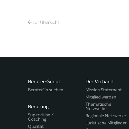
zur
Übersicht
Berater-Scout
Der Verband
Berater*in suchen
Mission Statement
Mitglied werden
Thematische
Beratung
Netzwerke
Supervision /
Regionale Netzwerke
Coaching
Juristische Mitglieder
Qualität