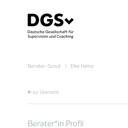
Berater-Scout
Elke Heinz
zur
Übersicht
Berater*in Profil