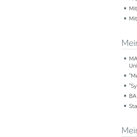
Mit
Mit
Mein
MA 
Uni
“Me
“Sy
BA 
Sta
Mei