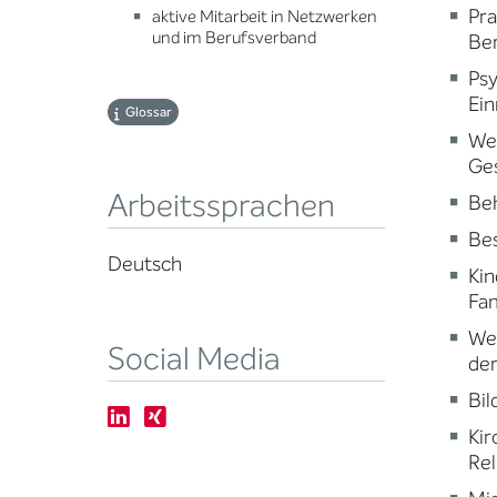
Pr
aktive Mitarbeit in Netzwerken
und im Berufsverband
Ber
Psy
Ein
Glossar
Wei
Ge
Arbeitssprachen
Beh
Be
Deutsch
Kin
Fam
Wei
Social Media
der
Bi
Kir
Rel