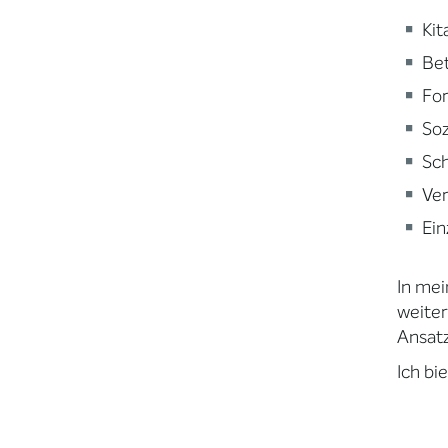
Kit
Be
For
Soz
Sc
Ve
Ein
In mei
weiter
Ansatz
Ich bi