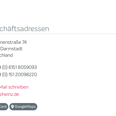
chäftsadressen
nenstraße 74
 Darmstadt
chland
 (0) 6151 8059093
 (0) 151 20098220
Mail schreiben
eheinz.de
Card
GoogleMaps