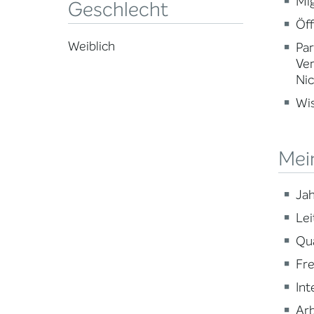
Mig
Geschlecht
Öff
Weiblich
Par
Ve
Nic
Wi
Mei
Jah
Lei
Qua
Fre
Int
Arb