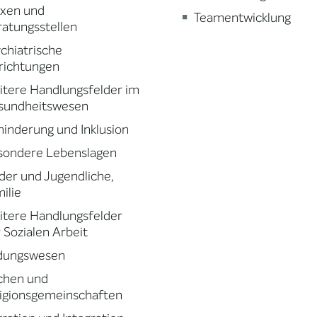
axen und
Teamentwicklung
atungsstellen
chiatrische
richtungen
tere Handlungsfelder im
sundheitswesen
inderung und Inklusion
sondere Lebenslagen
der und Jugendliche,
ilie
tere Handlungsfelder
 Sozialen Arbeit
ldungswesen
chen und
igionsgemeinschaften