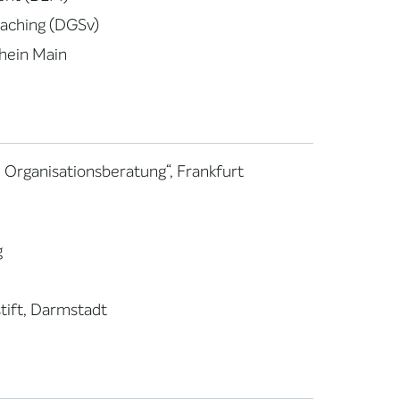
oaching (DGSv)
Rhein Main
 Organisationsberatung“, Frankfurt
g
tift, Darmstadt