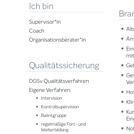
Ich bin
Bra
Supervisor*in
Alt
Coach
Am
Organisationsberater*in
Ein
mi
Qualitätssicherung
Ge
Ge
DGSv Qualitätsverfahren
Ve
Eigene Verfahren:
Ho
Intervision
Kli
Kontrollsupervision
Ku
Balintgruppe
Ein
regelmäßige Fort- und
Not
Weiterbildung