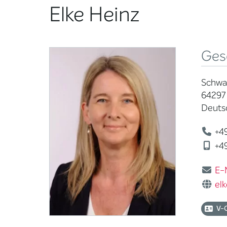
Elke Heinz
Ges
Schwa
64297
Deuts
+49
+49
E-
elk
V-