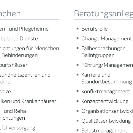
nchen
Beratungsanlie
en- und Pflegeheime
Berufsrolle
bulante Dienste
Change Management
richtungen für Menschen
Fallbesprechungen,
t Behinderungen
Balintgruppen
burtshäuser
Führung/Managemen
sundheitszentren und
Karriere und
reine
Standortbestimmung
spize
Konfliktmanagement
niken und Krankenhäuser
Konzeptentwicklung
r- und Reha-
Organisationsentwick
richtungen
Qualitätsentwicklung
fallversorgung
Selbstmanagement