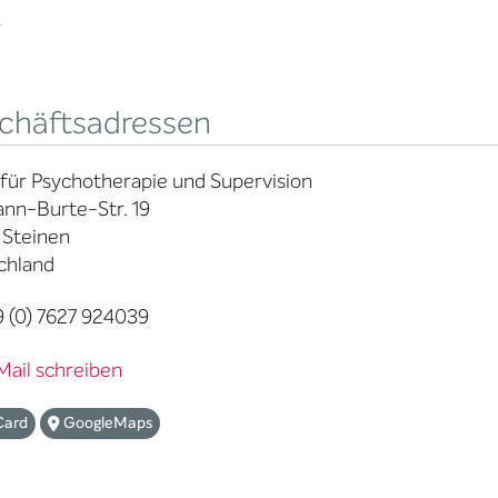
r
chäftsadressen
 für Psychotherapie und Supervision
nn-Burte-Str. 19
 Steinen
chland
 (0) 7627 924039
Mail schreiben
Card
GoogleMaps