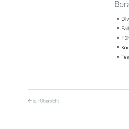
Ber
Div
Fal
Fü
Ko
Te
zur
Übersicht