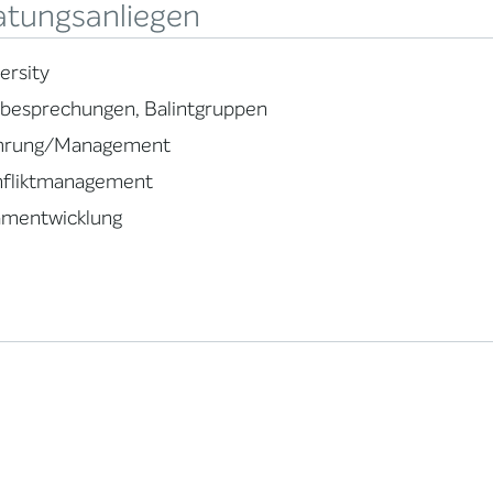
atungsanliegen
ersity
lbesprechungen, Balintgruppen
hrung/Management
nfliktmanagement
amentwicklung