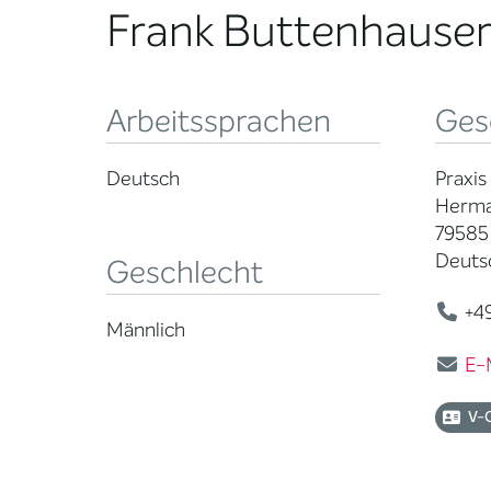
Frank Buttenhause
Arbeitssprachen
Ges
Deutsch
Praxis
Herma
79585
Deuts
Geschlecht
+49
Männlich
E-
V-