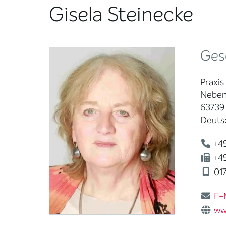
Gisela Steinecke
Ges
Praxis
Neben
63739
Deuts
+49
+49
01
E-
ww