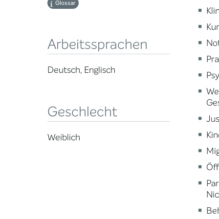
Glossar
Kli
Kur
Arbeitssprachen
Not
Pra
Deutsch, Englisch
Psy
Wei
Ge
Geschlecht
Jus
Kin
Weiblich
Mig
Öff
Par
Nic
Beh