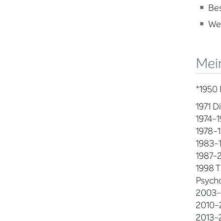
Be
Wei
Mei
*1950
1971 D
1974-1
1978-1
1983-1
1987-2
1998 T
Psycho
2003-
2010-2
2013-2