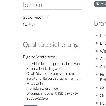
Ich bin
V-
Supervisor*in
Bra
Coach
Un
Qualitätssicherung
Bi
Wi
Eigene Verfahren:
Alt
Individuelle Inanspruchnahme von
Am
Supervsion, Kollegialer
Qualitätszirkel, Supervision und
Ein
Beratung, Reisen, Sprachen lernen.
Be
Mitautorin
Ge
Fremdplatziert in der
Bildungslandschaft“ ISBN 978-3-
Ge
95853-303-5
Ho