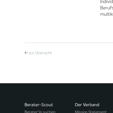
Indivi
Berufs
multik
zur
Übersicht
Berater-Scout
Der Verband
Berater*in suchen
Mission Statement