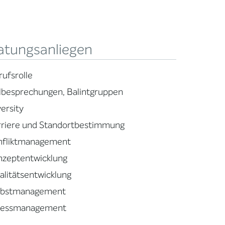
atungsanliegen
rufsrolle
llbesprechungen, Balintgruppen
ersity
rriere und Standortbestimmung
nfliktmanagement
nzeptentwicklung
alitätsentwicklung
lbstmanagement
ressmanagement