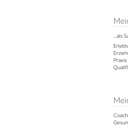
Mein
…als S
Erlebt
Erzieh
Praxis
Qualif
Mei
Coachi
Gesund