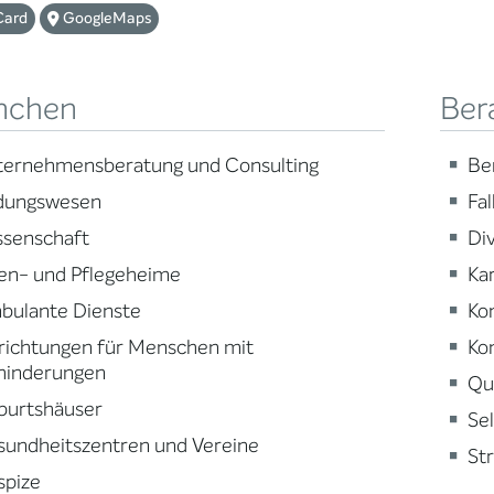
Card
GoogleMaps
nchen
Ber
ternehmensberatung und Consulting
Be
ldungswesen
Fa
ssenschaft
Div
en- und Pflegeheime
Ka
bulante Dienste
Ko
richtungen für Menschen mit
Ko
hinderungen
Qu
burtshäuser
Se
sundheitszentren und Vereine
St
spize