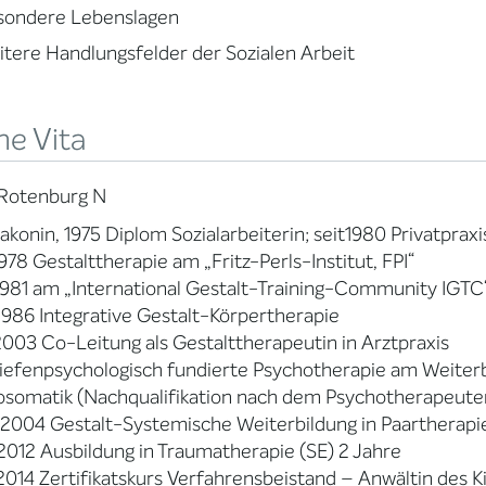
sondere Lebenslagen
tere Handlungsfelder der Sozialen Arbeit
ne Vita
 Rotenburg N
iakonin, 1975 Diplom Sozialarbeiterin; seit1980 Privatprax
978 Gestalttherapie am „Fritz-Perls-Institut, FPI“
981 am „International Gestalt-Training-Community IGTC
986 Integrative Gestalt-Körpertherapie
003 Co-Leitung als Gestalttherapeutin in Arztpraxis
iefenpsychologisch fundierte Psychotherapie am Weiterb
somatik (Nachqualifikation nach dem Psychotherapeuten
2004 Gestalt-Systemische Weiterbildung in Paartherap
012 Ausbildung in Traumatherapie (SE) 2 Jahre
014 Zertifikatskurs Verfahrensbeistand – Anwältin des K