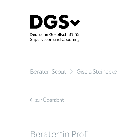
Berater-Scout
Gisela Steinecke
zur
Übersicht
Berater*in Profil