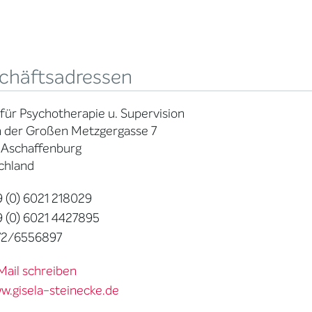
chäftsadressen
 für Psychotherapie u. Supervision
 der Großen Metzgergasse 7
 Aschaffenburg
chland
 (0) 6021 218029
 (0) 6021 4427895
72/6556897
Mail schreiben
w.gisela-steinecke.de