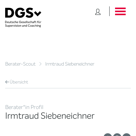
Berater-Scout
Irmtraud Siebeneichner
Übersicht
Berater*in Profil
Irmtraud Siebeneichner