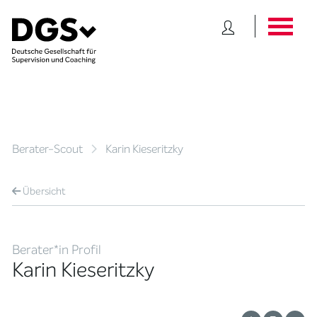
Berater-Scout
Karin Kieseritzky
Übersicht
Berater*in Profil
Karin Kieseritzky