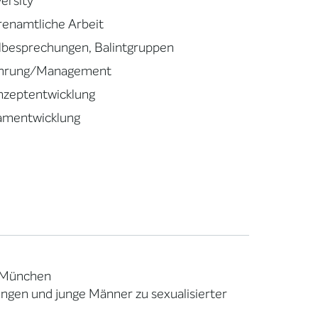
ersity
renamtliche Arbeit
llbesprechungen, Balintgruppen
hrung/Management
nzeptentwicklung
amentwicklung
e München
Jungen und junge Männer zu sexualisierter