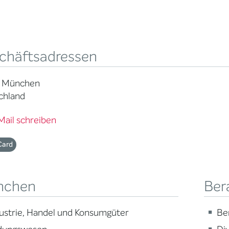
chäftsadressen
 München
chland
Mail schreiben
Card
nchen
Ber
ustrie, Handel und Konsumgüter
Be