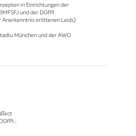
nzepten in Einrichtungen der
s BMFSFJ und der DGfPI
r Anerkenntnis erlittenen Leids)
er Stadtu München und der AWO
äTect
 DGfPI…