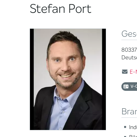
Stefan Port
Ges
80337
Deuts
E-
V-
Bra
Ind