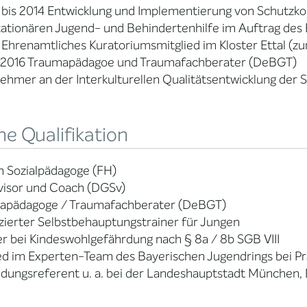
 bis 2014 Entwicklung und Implementierung von Schutzko
stationären Jugend- und Behindertenhilfe im Auftrag de
 Ehrenamtliches Kuratoriumsmitglied im Kloster Ettal (zu
t 2016 Traumapädagoe und Traumafachberater (DeBGT)
nehmer an der Interkulturellen Qualitätsentwicklung d
e Qualifikation
 Sozialpädagoge (FH)
visor und Coach (DGSv)
apädagoge / Traumafachberater (DeBGT)
izierter Selbstbehauptungstrainer für Jungen
r bei Kindeswohlgefährdung nach § 8a / 8b SGB VIII
ed im Experten-Team des Bayerischen Jugendrings bei Pr
ldungsreferent u. a. bei der Landeshauptstadt München,