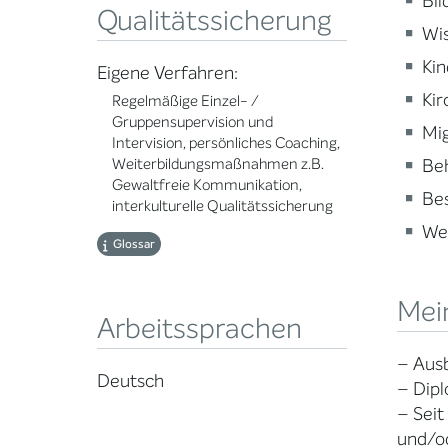
Bi
Qualitätssicherung
Wi
Kin
Eigene Verfahren:
Kir
Regelmäßige Einzel- /
Gruppensupervision und
Mig
Intervision, persönliches Coaching,
Beh
Weiterbildungsmaßnahmen z.B.
Gewaltfreie Kommunikation,
Be
interkulturelle Qualitätssicherung
Wei
Glossar
Mei
Arbeitssprachen
– Ausb
Deutsch
– Dipl
– Seit
und/o