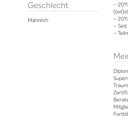
Geschlecht
– 2011
(teil)
– 2011
Männlich
– Sei
– Teil
Mein
Diplom
Super
Traum
Zertif
Berate
Mitgli
Fortbi