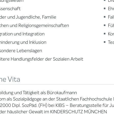
ldungswesen
Div
ssenschaft
Eh
der und Jugendliche, Familie
Fa
chen und Religionsgemeinschaften
Fü
ration und Integration
Ko
inderung und Inklusion
Te
sondere Lebenslagen
tere Handlungsfelder der Sozialen Arbeit
ne Vita
ildung und Tätigkeit als Bürokaufmann
om als Sozialpädgoge an der Staatlichen Fachhochschul
 2000 Dipl. SozPäd. (FH) bei KIBS – Beratungsstelle für 
der häuslicher Gewalt im KINDERSCHUTZ MÜNCHEN