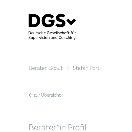
Berater-Scout
Stefan Port
zur
Übersicht
Berater*in Profil