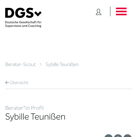
Berater-Scout
Sybille Teunißen
Übersicht
Berater*in Profil
Sybille Teunißen