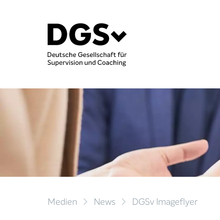
Medien
News
DGSv Imageflyer