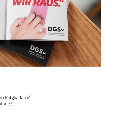
en Mitgliedern?“
atung?“