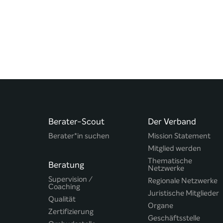
Berater-Scout
Der Verband
Berater*in suchen
Mission Statement
Mitglied werden
Thematische
Beratung
Netzwerke
Supervision /
Regionale Netzwerke
Coaching
Juristische Mitglieder
Qualität
Organe
Zertifizierung
Geschäftsstelle