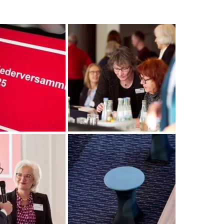
25_Foto_Nicolas_Wefers_011__
DGSv_MV_2025_Foto_Nicolas_Wefers_013__
025_Foto_Nicolas_Wefers_010__
DGSv_MV_2025_Foto_Nicolas_Wefers_029__