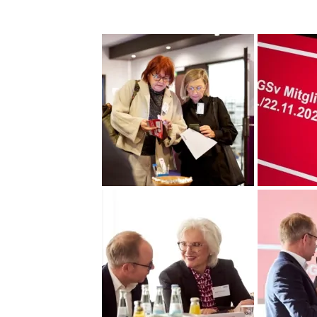
DGSv_MV_2025_Foto_Nicolas_Wefers_139__
DGSv_MV_20
DGSv_MV_2025_Foto_Nicolas_Wefers_014__
DGSv_MV_2