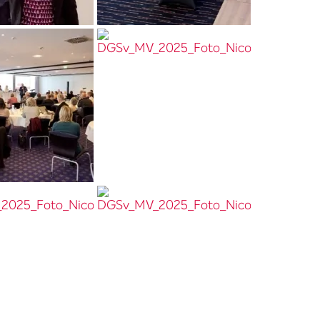
025_Foto_Nicolas_Wefers_036__
DGSv_MV_2025_Foto_Nicolas_Wefers_001__
25_Foto_Nicolas_Wefers_108__
DGSv_MV_2025_Foto_Nicolas_Wefers_040__