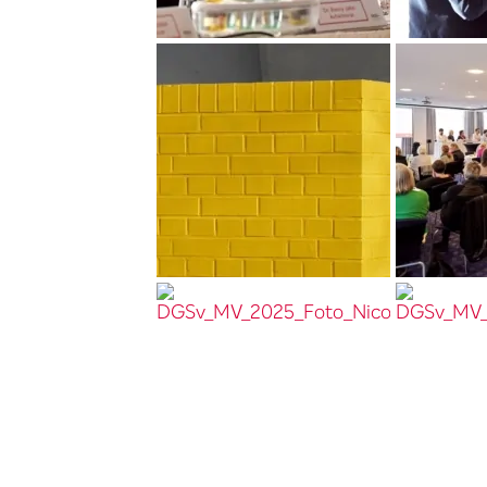
DGSv_MV_2025_Foto_Nicolas_Wefers_031__
DGSv_MV_2
DGSv_MV_2025_Foto_Nicolas_Wefers_006__
DGSv_MV_20