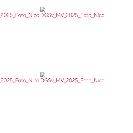
025_Foto_Nicolas_Wefers_054__
DGSv_MV_2025_Foto_Nicolas_Wefers_058__
025_Foto_Nicolas_Wefers_066__
DGSv_MV_2025_Foto_Nicolas_Wefers_069__