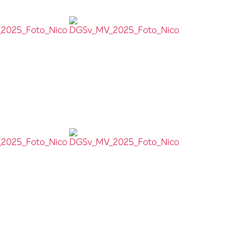
25_Foto_Nicolas_Wefers_017__
DGSv_MV_2025_Foto_Nicolas_Wefers_082__
025_Foto_Nicolas_Wefers_050__
DGSv_MV_2025_Foto_Nicolas_Wefers_051__