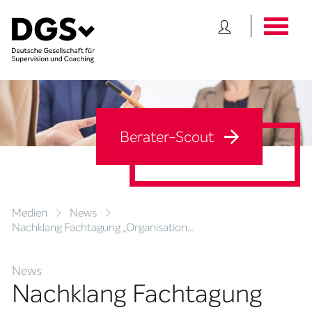
Berater-Scout
Medien
News
Nachklang Fachtagung „Organisation…
News
Nachklang Fachtagung