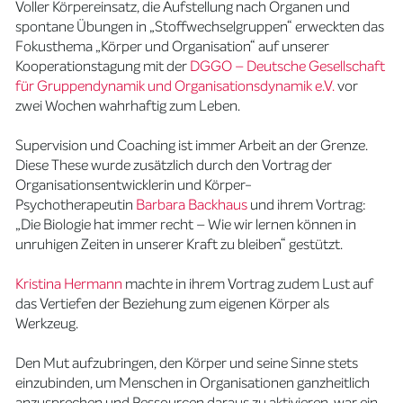
Voller Körpereinsatz, die Aufstellung nach Organen und
spontane Übungen in „Stoffwechselgruppen“ erweckten das
Fokusthema „Körper und Organisation“ auf unserer
Kooperationstagung mit der
DGGO – Deutsche Gesellschaft
für Gruppendynamik und Organisationsdynamik e.V.
vor
zwei Wochen wahrhaftig zum Leben.
Supervision und Coaching ist immer Arbeit an der Grenze.
Diese These wurde zusätzlich durch den Vortrag der
Organisationsentwicklerin und Körper-
Psychotherapeutin
Barbara Backhaus
und ihrem Vortrag:
„Die Biologie hat immer recht – Wie wir lernen können in
unruhigen Zeiten in unserer Kraft zu bleiben“ gestützt.
Kristina Hermann
machte in ihrem Vortrag zudem Lust auf
das Vertiefen der Beziehung zum eigenen Körper als
Werkzeug.
Den Mut aufzubringen, den Körper und seine Sinne stets
einzubinden, um Menschen in Organisationen ganzheitlich
anzusprechen und Ressourcen daraus zu aktivieren, war ein