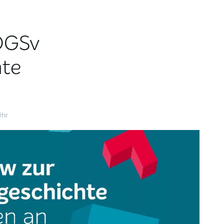
 DGSv
hte
Uhr