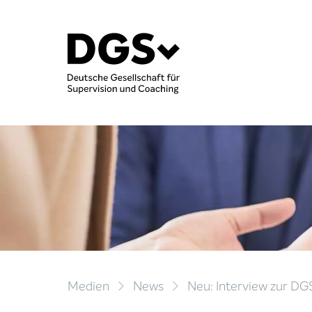
Medien
News
Neu: Interview zur D