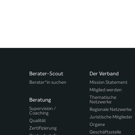
Berater-Scout
Der Verband
Berater*in suchen
Mission Statement
Mitglied werden
Thematische
Beratung
Netzwerke
Supervision /
Regionale Netzwerke
Coaching
Juristische Mitglieder
Qualität
Organe
Zertifizierung
Geschäftsstelle