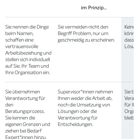
im Prinzip…
Sie nennen die Dinge
Sie vermeiden nicht den
Keine 
beim Namen,
Begriff Problem, nur um
können
schaffen eine
geschmeidig zu erscheinen.
dass a
vertrauensvolle
Lösung
Arbeitsbeziehung und
stellen sich individuell
auf Sie, Ihr Team und
Ihre Organisation ein.
Sie übernehmen
Supervisor*innen nehmen
Sie ble
Verantwortung für
Ihnen weder die Arbeit ab,
Verant
den
noch die Umsetzung von
für Ihr
Beratungsprozess.
Lösungen oder die
Organis
Sie kennen die
Verantwortung für
bleiben
eigenen Grenzen und
Entscheidungen.
ziehen bei Bedarf
Expert*innen hinzu.