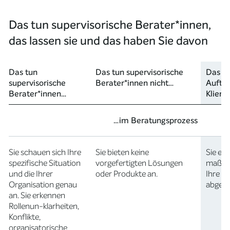
Das tun supervisorische Berater*innen,
das lassen sie und das haben Sie davon
Das tun
Das tun supervisorische
Das ha
supervisorische
Berater*innen nicht…
Auftra
Berater*innen…
Klient
…im Beratungsprozess
Sie schauen sich Ihre
Sie bieten keine
Sie erh
spezifische Situation
vorgefertigten Lösungen
maßgef
und die Ihrer
oder Produkte an.
Ihre Si
Organisation genau
abgest
an. Sie erkennen
Rollenun-klarheiten,
Konflikte,
organisatorische