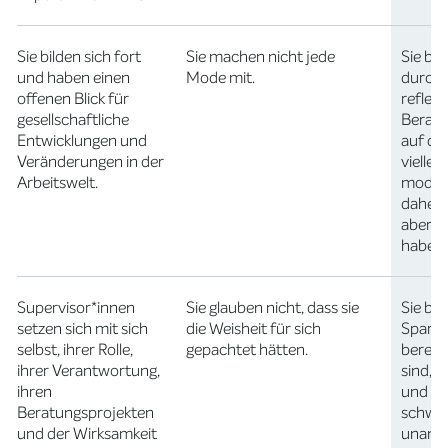
Sie bilden sich fort
Sie machen nicht jede
Sie b
und haben einen
Mode mit.
durch
offenen Blick für
reflekt
gesellschaftliche
Beratu
Entwicklungen und
auf den
Veränderungen in der
viellei
Arbeitswelt.
modis
daherk
aber qu
haben.
Supervisor*innen
Sie glauben nicht, dass sie
Sie b
setzen sich mit sich
die Weisheit für sich
Sparri
selbst, ihrer Rolle,
gepachtet hätten.
bereit
ihrer Verantwortung,
sind, s
ihren
und fa
Beratungsprojekten
schwie
und der Wirksamkeit
unang