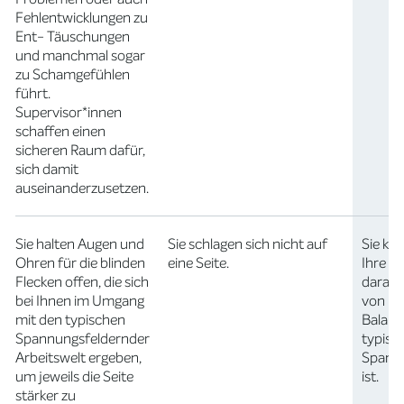
Fehlentwicklungen zu
Ent- Täuschungen
und manchmal sogar
zu Schamgefühlen
führt.
Supervisor*innen
schaffen einen
sicheren Raum dafür,
sich damit
auseinanderzusetzen.
Sie halten Augen und
Sie schlagen sich nicht auf
Sie kö
Ohren für die blinden
eine Seite.
Ihre O
Flecken offen, die sich
darauf
bei Ihnen im Umgang
von Ih
mit den typischen
Balanc
Spannungsfeldernder
typisc
Arbeitswelt ergeben,
Spannu
um jeweils die Seite
ist.
stärker zu