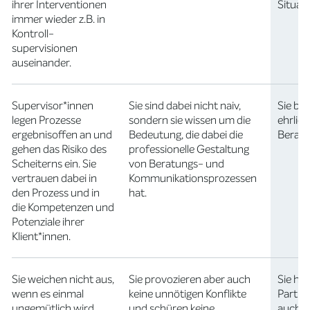
ihrer Interventionen
Situat
immer wieder z.B. in
Kontroll-
supervisionen
auseinander.
Supervisor*innen
Sie sind dabei nicht naiv,
Sie be
legen Prozesse
sondern sie wissen um die
ehrlich
ergebnisoffen an und
Bedeutung, die dabei die
Beratu
gehen das Risiko des
professionelle Gestaltung
Scheiterns ein. Sie
von Beratungs- und
vertrauen dabei in
Kommunikationsprozessen
den Prozess und in
hat.
die Kompetenzen und
Potenziale ihrer
Klient*innen.
Sie weichen nicht aus,
Sie provozieren aber auch
Sie ha
wenn es einmal
keine unnötigen Konflikte
Partne
ungemütlich wird.
und schüren keine
auch d