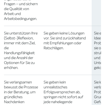
Fragen – und sichern
die Qualität von
Arbeit und
Arbeitsbedingungen.
Sie unterstützen Ihre
Sie geben keine Lösungen
Sie ent
(Selbst-)Reflexion,
vor. Sie sind zurückhaltend
Ideen 
immer mit dem Ziel,
mit Empfehlungen oder
Proble
die
Ratschlägen.
sie oh
Handlungsfähigkeit
strukt
und die Anzahl der
und kr
Optionen für Sie zu
Unters
erhöhen.
gekom
Sie verlangsamen
Sie geben kein
Sie kö
bewusst die Prozesse
unrealistisches
verlas
in der Beratung, um
Erfolgsversprechen ab,
Proble
gründliches
springen nicht sofort auf
Grund 
Nachdenken
jede naheliegende
Gefun