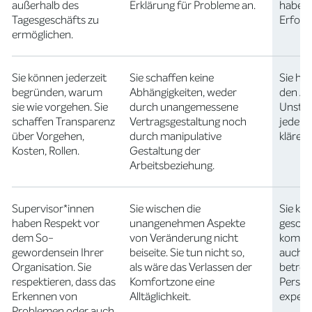
außerhalb des
Erklärung für Probleme an.
haben 
Tagesgeschäfts zu
Erfolg
ermöglichen.
Sie können jederzeit
Sie schaffen keine
Sie ha
begründen, warum
Abhängigkeiten, weder
den Au
sie wie vorgehen. Sie
durch unangemessene
Unstim
schaffen Transparenz
Vertragsgestaltung noch
jederz
über Vorgehen,
durch manipulative
klären.
Kosten, Rollen.
Gestaltung der
Arbeitsbeziehung.
Supervisor*innen
Sie wischen die
Sie kö
haben Respekt vor
unangenehmen Aspekte
geschü
dem So-
von Veränderung nicht
kommu
gewordensein Ihrer
beiseite. Sie tun nicht so,
auch u
Organisation. Sie
als wäre das Verlassen der
betret
respektieren, dass das
Komfortzone eine
Perspe
Erkennen von
Alltäglichkeit.
experi
Problemen oder auch