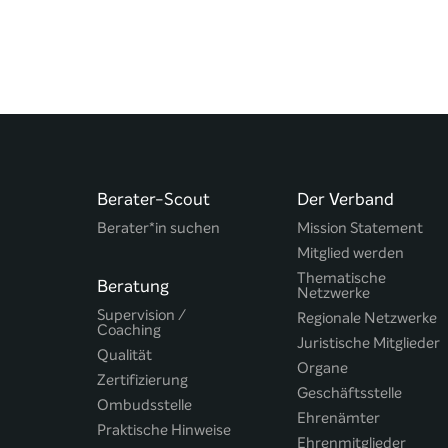
Berater-Scout
Der Verband
Berater*in suchen
Mission Statement
Mitglied werden
Thematische
Beratung
Netzwerke
Supervision /
Regionale Netzwerke
Coaching
Juristische Mitglieder
Qualität
Organe
Zertifizierung
Geschäftsstelle
Ombudsstelle
Ehrenämter
Praktische Hinweise
Ehrenmitglieder