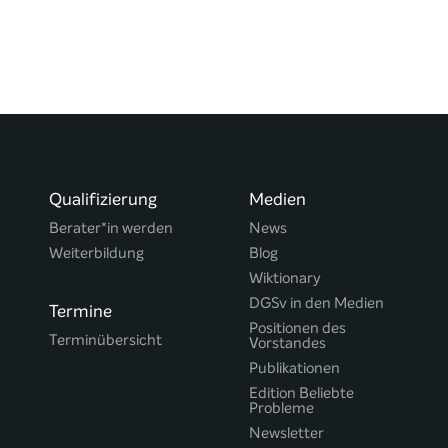
Qualifizierung
Medien
Berater*in werden
News
Weiterbildung
Blog
Wiktionary
DGSv in den Medien
Termine
Positionen des
Terminübersicht
Vorstandes
Publikationen
Edition Beliebte
Probleme
Newsletter