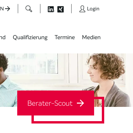
EN
Login
nd
Qualifizierung
Termine
Medien
Berater-Scout