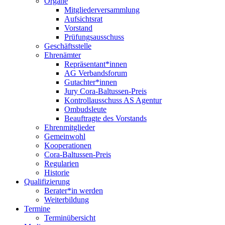
Organe
Mitgliederversammlung
Aufsichtsrat
Vorstand
Prüfungsausschuss
Geschäftsstelle
Ehrenämter
Repräsentant*innen
AG Verbandsforum
Gutachter*innen
Jury Cora-Baltussen-Preis
Kontrollausschuss AS Agentur
Ombudsleute
Beauftragte des Vorstands
Ehrenmitglieder
Gemeinwohl
Kooperationen
Cora-Baltussen-Preis
Regularien
Historie
Qualifizierung
Berater*in werden
Weiterbildung
Termine
Terminübersicht