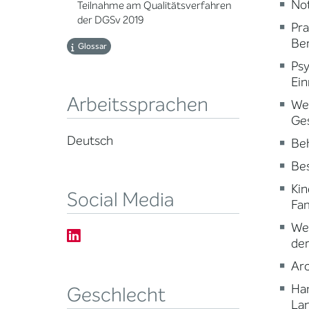
Not
Teilnahme am Qualitätsverfahren
der DGSv 2019
Pr
Ber
Glossar
Psy
Ein
Arbeitssprachen
Wei
Ge
Deutsch
Beh
Be
Kin
Social Media
Fam
Wei
der
Arc
Ha
Geschlecht
Lan