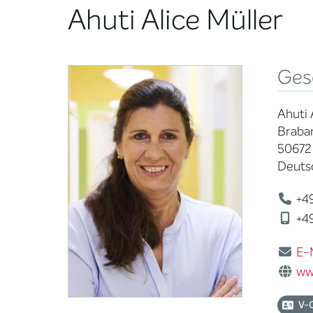
Ahuti Alice Müller
Ges
Ahuti 
Braban
50672
Deuts
+49
+49
E-
ww
V-