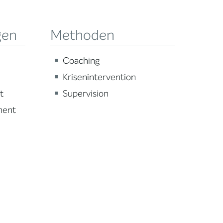
gen
Methoden
Coaching
Krisenintervention
t
Supervision
ment