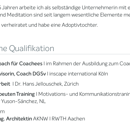
5 Jahren arbeite ich als selbständige Unternehmerin mit 
nd Meditation sind seit langem wesentliche Elemente me
n verheiratet und habe eine Adoptivtochter.
e Qualifikation
oach für Coachees
I im Rahmen der Ausbildung zum Coach
visorin, Coach DGSv
I inscape international Köln
rbeit
I Dr. Hans Jellouschek, Zürich
peuten Training
I Motivations- und Kommunikationstraning
 Yuson-Sánchez, NL
um
Ing. Architektin
AKNW I RWTH Aachen