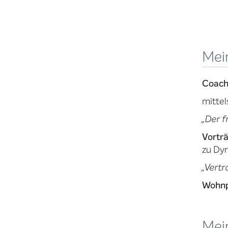
Mei
Coach
mittel
„Der f
Vortr
zu Dy
„Vertr
Wohnp
Mei