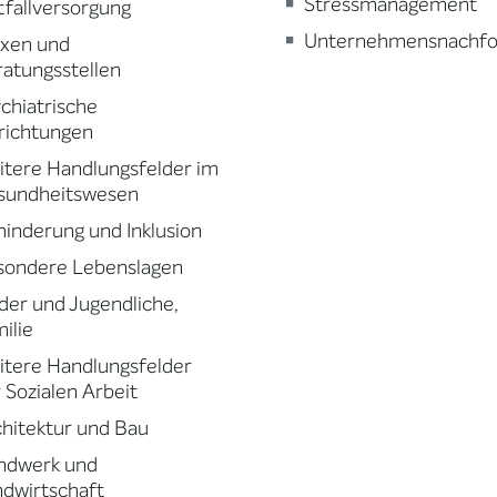
Stressmanagement
fallversorgung
Unternehmensnachfo
axen und
atungsstellen
chiatrische
richtungen
tere Handlungsfelder im
sundheitswesen
inderung und Inklusion
sondere Lebenslagen
der und Jugendliche,
ilie
tere Handlungsfelder
 Sozialen Arbeit
hitektur und Bau
ndwerk und
dwirtschaft