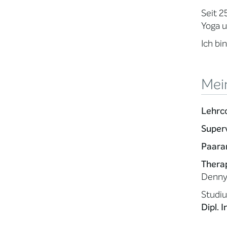
Seit 2
Yoga u
Ich bi
Mein
Lehrc
Super
Paara
Thera
Denny
Studi
Dipl. 