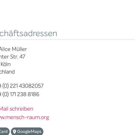
chäftsadressen
Alice Müller
ter Str. 47
 Köln
chland
 (0) 221 43082057
 (0) 171 238 8186
Mail schreiben
w.mensch-raum.org
Card
GoogleMaps