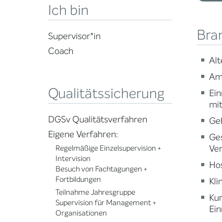
Ich bin
Bra
Supervisor*in
Coach
Alt
Am
Qualitätssicherung
Ein
mi
DGSv Qualitätsverfahren
Ge
Eigene Verfahren:
Ge
Ve
Regelmäßige Einzelsupervision +
Intervision
Ho
Besuch von Fachtagungen +
Fortbildungen
Kli
Teilnahme Jahresgruppe
Ku
Supervision für Management +
Ein
Organisationen