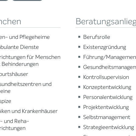
nchen
Beratungsanlie
en- und Pflegeheime
Berufsrolle
bulante Dienste
Existenzgründung
richtungen für Menschen
Führung/Managemen
t Behinderungen
Gesundheitsmanage
burtshäuser
Kontrollsupervision
sundheitszentren und
Konzeptentwicklung
reine
Personalentwicklung
spize
Projektentwicklung
niken und Krankenhäuser
Selbstmanagement
r- und Reha-
Strategieentwicklung
richtungen