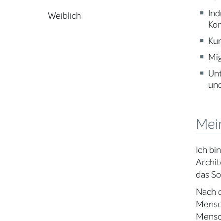
Ind
Weiblich
Ko
Kun
Mig
Un
und
Mei
Ich bi
Archit
das So
Nach d
Mensch
Mensc