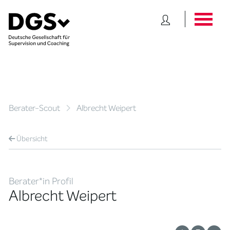
Berater-Scout
Albrecht Weipert
Übersicht
Berater*in Profil
Albrecht Weipert