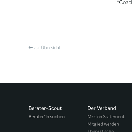
*Coach
zur
Übersicht
Berater-Scout
Der Verband
Berater*in suchen
Mission Statement
Mitglied werden
Thematische