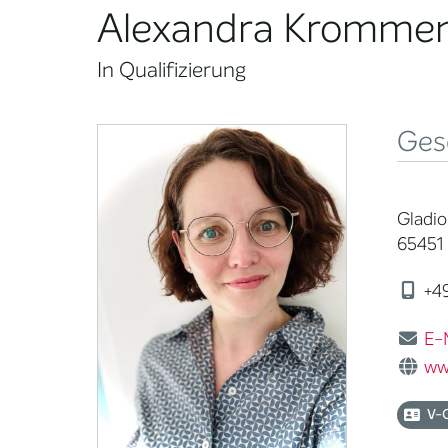
Alexandra Kromme
In Qualifizierung
Ges
Gladi
65451 
+49
E-
ww
V-