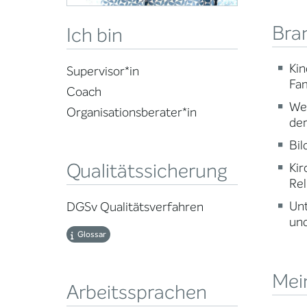
Bra
Ich bin
Kin
Supervisor*in
Fam
Coach
Wei
Organisationsberater*in
der
Bi
Qualitätssicherung
Kir
Rel
Un
DGSv Qualitätsverfahren
und
Glossar
Mei
Arbeitssprachen