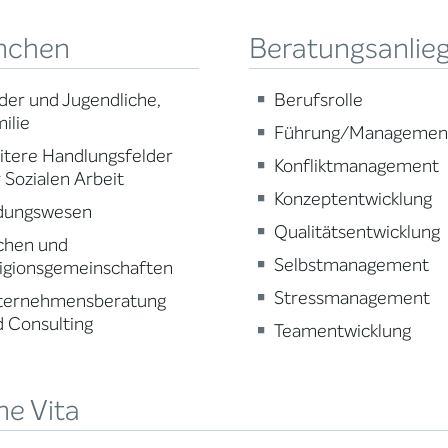
nchen
Beratungsanlie
der und Jugendliche,
Berufsrolle
ilie
Führung/Managemen
tere Handlungsfelder
Konfliktmanagement
 Sozialen Arbeit
Konzeptentwicklung
ldungswesen
Qualitätsentwicklung
chen und
Selbstmanagement
igionsgemeinschaften
Stressmanagement
ternehmensberatung
 Consulting
Teamentwicklung
ne Vita