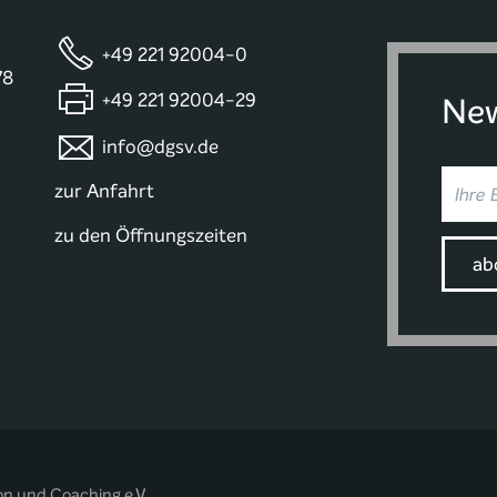
+49 221 92004-0
78
+49 221 92004-29
New
info@dgsv.de
zur Anfahrt
zu den Öffnungszeiten
on und Coaching e.V.