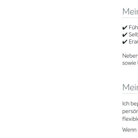
Mei
✔️ Füh
✔️ Sel
✔️ Era
Neben 
sowie 
Mei
Ich be
persön
flexib
Wenn e