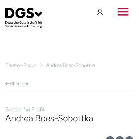
Berater-Scout
Andrea Boes-Sobottka
Übersicht
Berater*in Profil
Andrea Boes-Sobottka