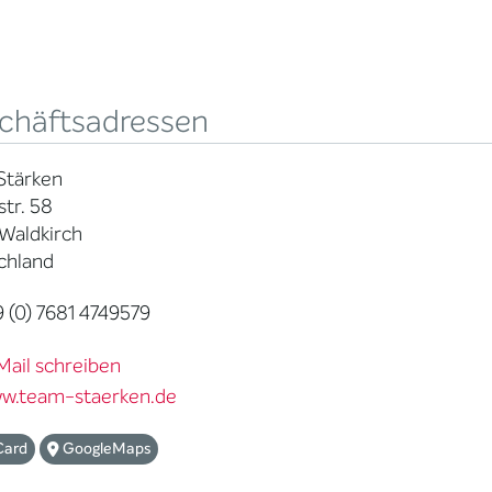
chäftsadressen
Stärken
tr. 58
Waldkirch
chland
 (0) 7681 4749579
Mail schreiben
w.team-staerken.de
Card
GoogleMaps