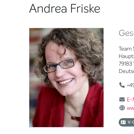
Andrea Friske
Ges
Team 
Haupts
79183 
Deuts
+49
E-
ww
V-