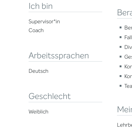
Ich bin
Ber
Supervisor*in
Ber
Coach
Fal
Div
Arbeitssprachen
Ge
Kon
Deutsch
Ko
Te
Geschlecht
Mein
Weiblich
Lehrbe