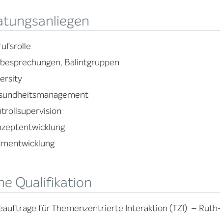
atungsanliegen
ufsrolle
lbesprechungen, Balintgruppen
ersity
sundheitsmanagement
trollsupervision
nzeptentwicklung
amentwicklung
e Qualifikation
auftrage für Themenzentrierte Interaktion (TZI) – Ruth-