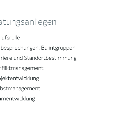
atungsanliegen
rufsrolle
llbesprechungen, Balintgruppen
rriere und Standortbestimmung
nfliktmanagement
ojektentwicklung
lbstmanagement
amentwicklung