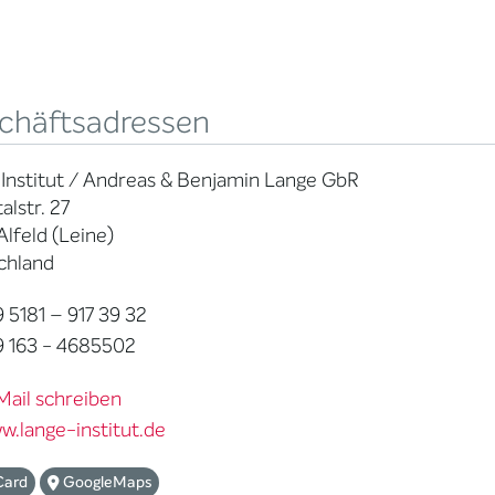
chäftsadressen
Institut / Andreas & Benjamin Lange GbR
alstr. 27
Alfeld (Leine)
chland
 5181 – 917 39 32
 163 - 4685502
Mail schreiben
w.lange-institut.de
Card
GoogleMaps