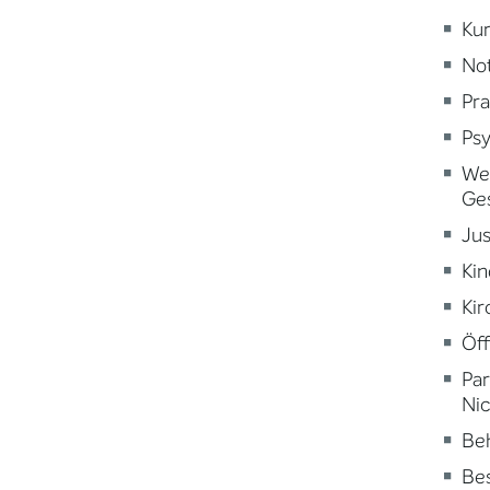
Kur
Not
Pra
Psy
Wei
Ge
Jus
Kin
Kir
Öff
Par
Nic
Beh
Be