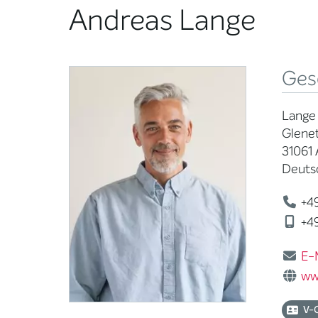
Andreas Lange
Ges
Lange 
Glenet
31061 
Deuts
+49
+49
E-
ww
V-