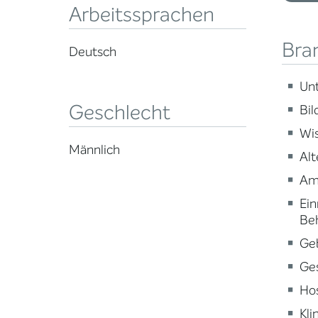
Arbeitssprachen
Bra
Deutsch
Un
Geschlecht
Bi
Wi
Männlich
Alt
Am
Ein
Be
Ge
Ge
Ho
Kli