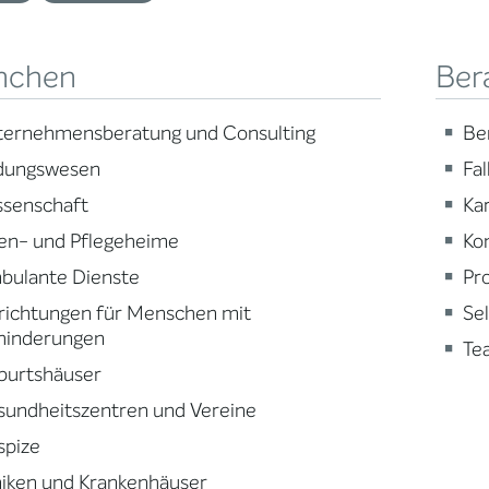
nchen
Ber
ternehmensberatung und Consulting
Be
ldungswesen
Fa
ssenschaft
Ka
en- und Pflegeheime
Ko
bulante Dienste
Pr
richtungen für Menschen mit
Se
hinderungen
Te
burtshäuser
sundheitszentren und Vereine
spize
niken und Krankenhäuser