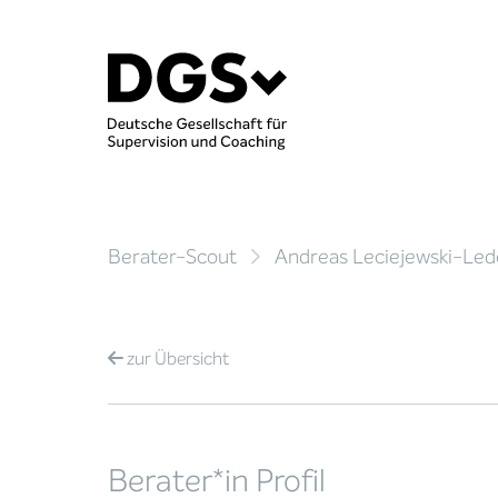
Berater-Scout
Andreas Leciejewski-Led
zur
Übersicht
Berater*in Profil