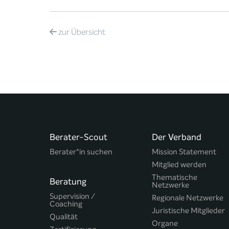
zur
Übersicht
Berater-Scout
Der Verband
Berater*in suchen
Mission Statement
Mitglied werden
Thematische
Beratung
Netzwerke
Supervision /
Regionale Netzwerke
Coaching
Juristische Mitglieder
Qualität
Organe