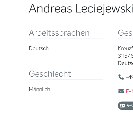
Andreas Leciejewsk
Arbeitssprachen
Ges
Deutsch
Kreuzf
31157 
Deuts
Geschlecht
+49
Männlich
E-
V-