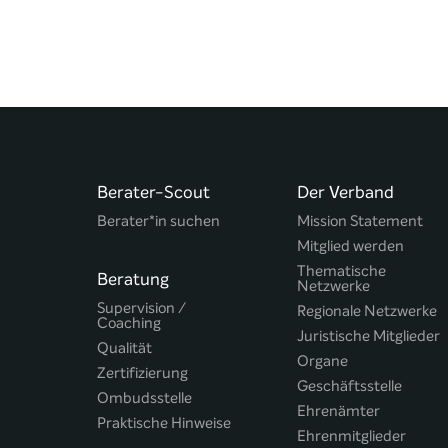
Berater-Scout
Der Verband
Berater*in suchen
Mission Statement
Mitglied werden
Thematische
Beratung
Netzwerke
Supervision /
Regionale Netzwerke
Coaching
Juristische Mitglieder
Qualität
Organe
Zertifizierung
Geschäftsstelle
Ombudsstelle
Ehrenämter
Praktische Hinweise
Ehrenmitglieder