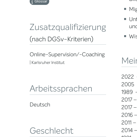
Glossar
Mig
Un
Zusatzqualifizierung
und
Wi
(nach DGSv-Kriterien)
Online-Supervision/-Coaching
Mei
| Karlsruher Institut
2022 –
2005 
Arbeitssprachen
1989 –
2017 –
Deutsch
2017 
2016 –
2011 
Geschlecht
2014 