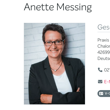
Anette Messing
Ges
Praxis
Chalo
42699
Deuts
021
E-
V-