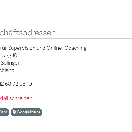
chäftsadressen
 für Supervision und Online-Coaching
nweg 18
 Solingen
chland
2 68 92 98 10
Mail schreiben
Card
GoogleMaps