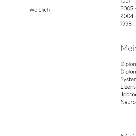
1991 –
2005 –
Weiblich
2004 –
1998 –
Mein
Diplom
Diplo
Syste
Lizens
Jobco
Neuro