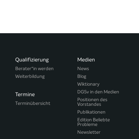
Qualifizierung
Medien
Berater*in werden
News
Weiterbildung
Blog
Wiktionary
DGSv in den Medien
Termine
Positionen des
Terminübersicht
Vorstandes
Publikationen
Edition Beliebte
Probleme
Newsletter