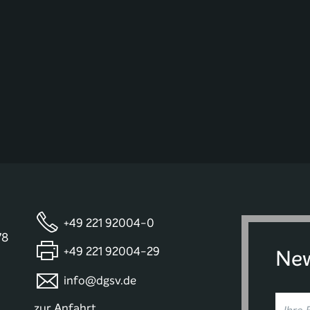
+49 221 92004-0
78
+49 221 92004-29
New
info@dgsv.de
zur Anfahrt