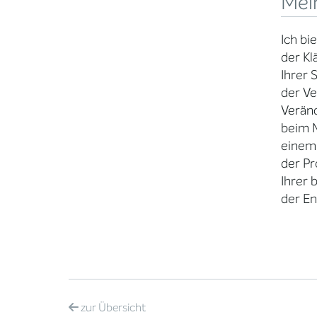
Mei
Ich bi
der Kl
Ihrer 
der V
Verän
beim M
einem
der Pr
Ihrer
der En
zur
Übersicht