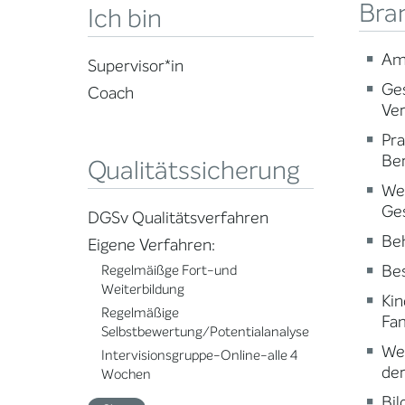
Bra
Ich bin
Am
Supervisor*in
Ge
Coach
Ve
Pr
Ber
Qualitätssicherung
Wei
Ge
DGSv Qualitätsverfahren
Beh
Eigene Verfahren:
Be
Regelmäißge Fort-und
Weiterbildung
Kin
Regelmäßige
Fam
Selbstbewertung/Potentialanalyse
Wei
Intervisionsgruppe-Online-alle 4
der
Wochen
Bi