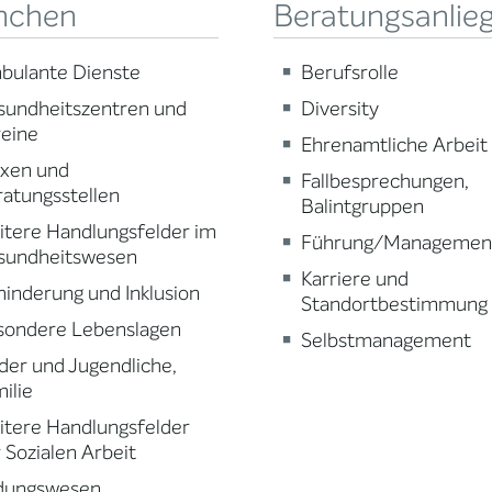
nchen
Beratungsanlie
bulante Dienste
Berufsrolle
sundheitszentren und
Diversity
reine
Ehrenamtliche Arbeit
axen und
Fallbesprechungen,
atungsstellen
Balintgruppen
tere Handlungsfelder im
Führung/Managemen
sundheitswesen
Karriere und
inderung und Inklusion
Standortbestimmung
sondere Lebenslagen
Selbstmanagement
der und Jugendliche,
ilie
tere Handlungsfelder
 Sozialen Arbeit
ldungswesen