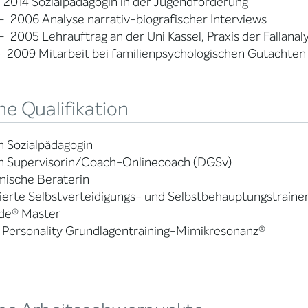
 2014 Sozialpädagogin in der Jugendförderung
 2006 Analyse narrativ-biografischer Interviews
 2005 Lehrauftrag an der Uni Kassel, Praxis der Fallanal
 2009 Mitarbeit bei familienpsychologischen Gutachten
e Qualifikation
 Sozialpädagogin
m Supervisorin/Coach-Onlinecoach (DGSv)
mische Beraterin
ierte Selbstverteidigungs- und Selbstbehauptungstraine
de® Master
 Personality Grundlagentraining-Mimikresonanz®