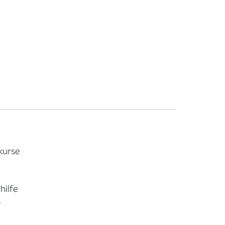
kurse
hilfe
s