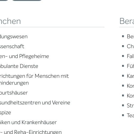
nchen
Ber
ldungswesen
Be
ssenschaft
Ch
en- und Pflegeheime
Fa
bulante Dienste
Fü
richtungen für Menschen mit
Ka
hinderungen
Ko
burtshäuser
Ko
sundheitszentren und Vereine
St
spize
Te
niken und Krankenhäuser
- und Reha-Einrichtungen