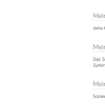
Mei
siehe
Mein
Dipl. 
System
Mei
Sozial