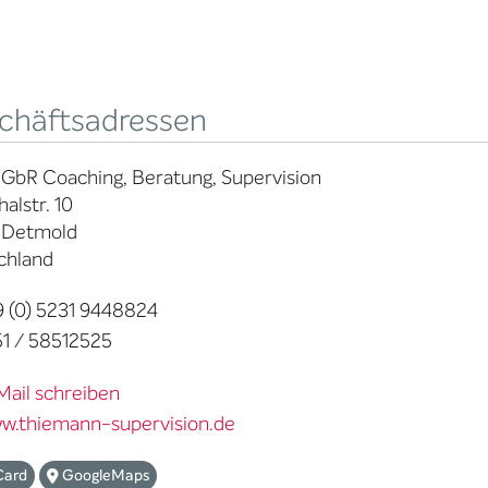
chäftsadressen
GbR Coaching, Beratung, Supervision
halstr. 10
 Detmold
chland
 (0) 5231 9448824
1 / 58512525
Mail schreiben
w.thiemann-supervision.de
Card
GoogleMaps