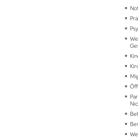
Not
Pra
Psy
Wei
Ge
Kin
Kir
Mig
Öff
Par
Nic
Beh
Be
Wei