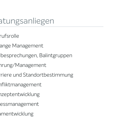
atungsanliegen
rufsrolle
ange Management
llbesprechungen, Balintgruppen
hrung/Management
rriere und Standortbestimmung
nfliktmanagement
nzeptentwicklung
ressmanagement
amentwicklung