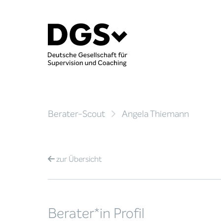
Berater-Scout
Angela Thiemann
zur
Übersicht
Berater*in Profil