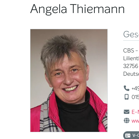
Angela Thiemann
Ges
CBS - 
Lilient
32756
Deuts
+49
015
E-
ww
V-