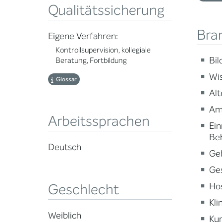
Qualitätssicherung
Bra
Eigene Verfahren:
Kontrollsupervision, kollegiale
Bi
Beratung, Fortbildung
Wi
Glossar
Alt
Am
Arbeitssprachen
Ein
Be
Deutsch
Ge
Ge
Ho
Geschlecht
Kli
Weiblich
Kur