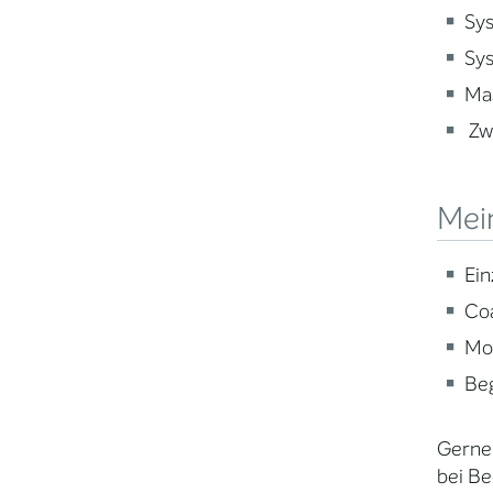
Sys
Sys
Mas
Zwe
Mei
Ein
Co
Mod
Be
Gerne 
bei Be