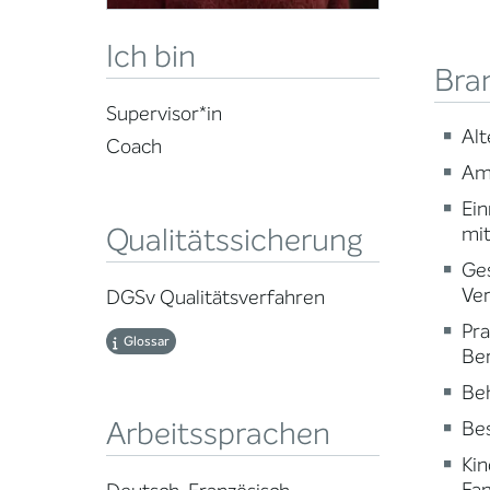
Ich bin
Bra
Supervisor*in
Alt
Coach
Am
Ein
Qualitätssicherung
mi
Ge
Ve
DGSv Qualitätsverfahren
Pr
Glossar
Ber
Beh
Arbeitssprachen
Be
Kin