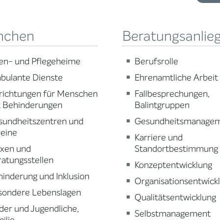
nchen
Beratungsanlie
en- und Pflegeheime
Berufsrolle
bulante Dienste
Ehrenamtliche Arbeit
richtungen für Menschen
Fallbesprechungen,
t Behinderungen
Balintgruppen
sundheitszentren und
Gesundheitsmanage
reine
Karriere und
axen und
Standortbestimmung
atungsstellen
Konzeptentwicklung
inderung und Inklusion
Organisationsentwick
sondere Lebenslagen
Qualitätsentwicklung
der und Jugendliche,
Selbstmanagement