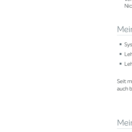
Nic
Mei
Sys
Leh
Leh
Seit m
auch b
Mein