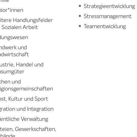
ilie
Strategieentwicklung
ior*innen
Stressmanagement
tere Handlungsfelder
Teamentwicklung
 Sozialen Arbeit
ldungswesen
ndwerk und
dwirtschaft
ustrie, Handel und
nsumgüter
chen und
igionsgemeinschaften
st, Kultur und Sport
ration und Integration
entliche Verwaltung
teien, Gewerkschaften,
rbände,