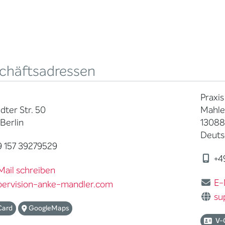
chäftsadressen
Praxi
ter Str. 50
Mahle
Berlin
13088
Deuts
 157 39279529
+4
Mail schreiben
E-
pervision-anke-mandler.com
su
Card
GoogleMaps
V-