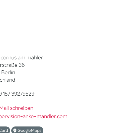
s cornus am mahler
rstraße 36
 Berlin
chland
9 157 39279529
Mail schreiben
pervision-anke-mandler.com
Card
GoogleMaps