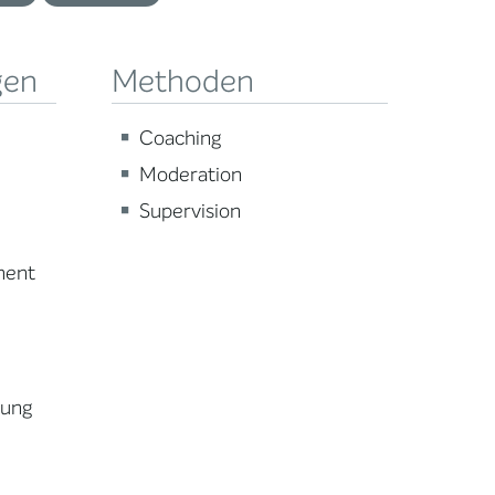
gen
Methoden
Coaching
Moderation
Supervision
ment
lung