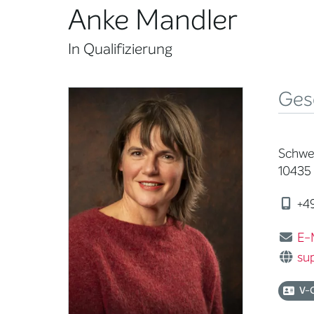
Anke Mandler
In Qualifizierung
Ges
Schwed
10435 
+49
E-
su
V-