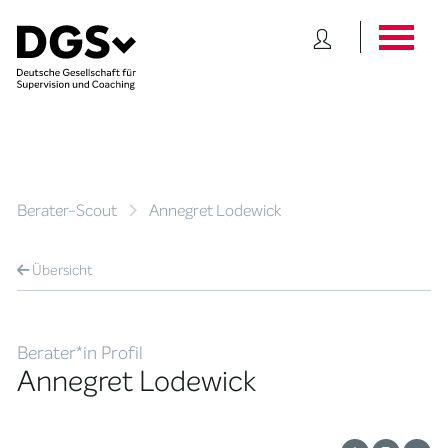
Berater-Scout
Annegret Lodewick
Übersicht
Berater*in Profil
Annegret Lodewick