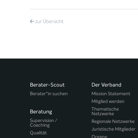
zur
Übersicht
Berater-Scout
Der Verband
Berater*in suchen
Mission Statement
Mitglied werden
Thematische
Beratung
Netzwerke
Supervision /
Regionale Netzwerke
Coaching
Juristische Mitglieder
Qualität
Organe