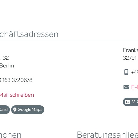
chäftsadressen
Frank
. 32
32791
Berlin
+4
 163 3720678
E-
Mail schreiben
V-
Card
GoogleMaps
nchen
Beratungsanlie