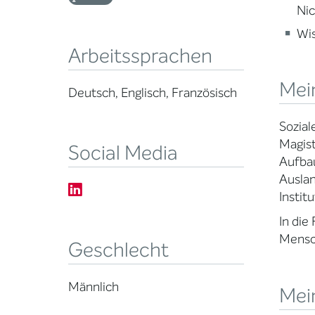
Nic
Wi
Arbeitssprachen
Mei
Deutsch, Englisch, Französisch
Sozial
Magist
Social Media
Aufbau
Auslan
Instit
In die
Mensch
Geschlecht
Männlich
Mein