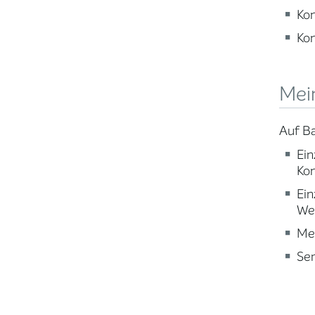
Kon
Kon
Mei
Auf Ba
Ein
Kon
Ein
Wei
Med
Se