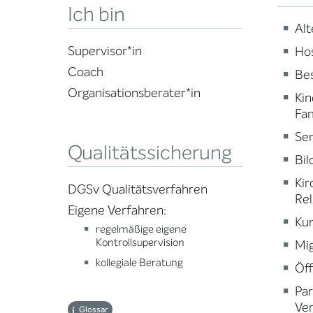
Ich bin
Alt
Supervisor*in
Ho
Coach
Be
Organisationsberater*in
Kin
Fam
Sen
Qualitätssicherung
Bi
Kir
DGSv Qualitätsverfahren
Rel
Eigene Verfahren:
Kun
regelmäßige eigene
Kontrollsupervision
Mig
kollegiale Beratung
Öff
Par
Ve
Glossar