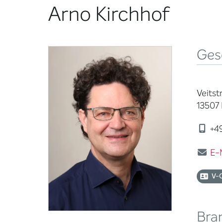
Arno Kirchhof
Ges
Veitstr
13507 
+49
E-
V-
Bra