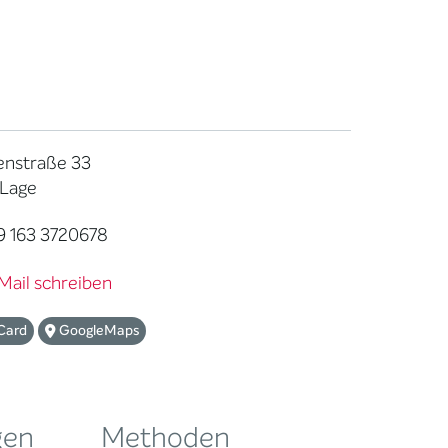
enstraße 33
 Lage
9 163 3720678
Mail schreiben
Card
GoogleMaps
gen
Methoden