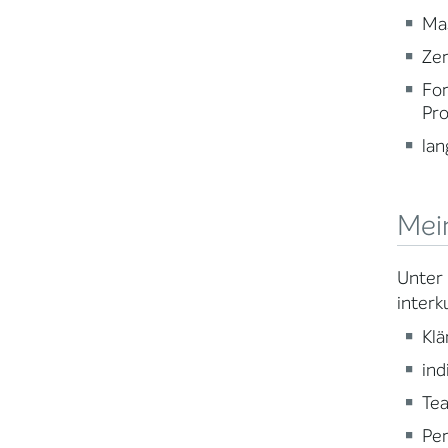
Mas
Zer
For
Pr
lan
Mei
Unter 
interk
Klä
ind
Tea
Per