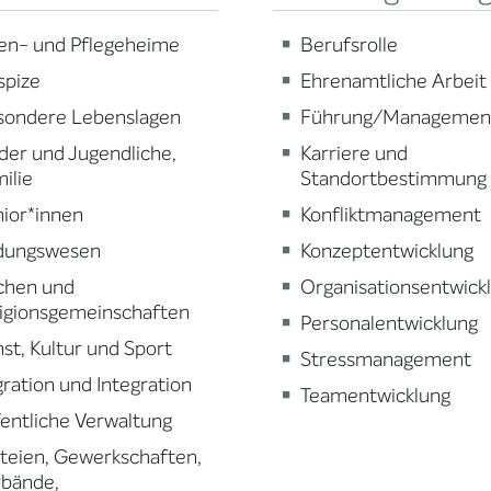
en- und Pflegeheime
Berufsrolle
spize
Ehrenamtliche Arbeit
sondere Lebenslagen
Führung/Managemen
der und Jugendliche,
Karriere und
ilie
Standortbestimmung
ior*innen
Konfliktmanagement
ldungswesen
Konzeptentwicklung
chen und
Organisationsentwick
igionsgemeinschaften
Personalentwicklung
st, Kultur und Sport
Stressmanagement
ration und Integration
Teamentwicklung
entliche Verwaltung
teien, Gewerkschaften,
rbände,