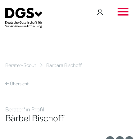
Berater-Scout
Barbara Bischoff
Übersicht
Berater*in Profil
Bärbel Bischoff