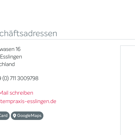
chäftsadressen
wasen 16
Esslingen
chland
 (0) 711 3009798
Mail schreiben
stempraxis-esslingen.de
Card
GoogleMaps