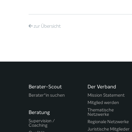
zur
Übersicht
Berater-Scout
Der Verband
Berater*in suchen
Mission Statement
Mitglied werden
Thematische
Beratung
Netzwerke
Supervision /
Regionale Netzwerke
Coaching
Juristische Mitglieder