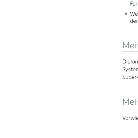
Fam
Wei
der
Mein
Diplom
Syste
Super
Mei
Vorwie