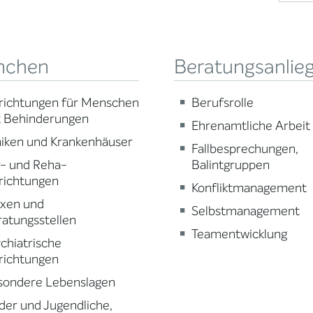
nchen
Beratungsanlie
richtungen für Menschen
Berufsrolle
t Behinderungen
Ehrenamtliche Arbeit
niken und Krankenhäuser
Fallbesprechungen,
r- und Reha-
Balintgruppen
richtungen
Konfliktmanagement
axen und
Selbstmanagement
atungsstellen
Teamentwicklung
chiatrische
richtungen
sondere Lebenslagen
der und Jugendliche,