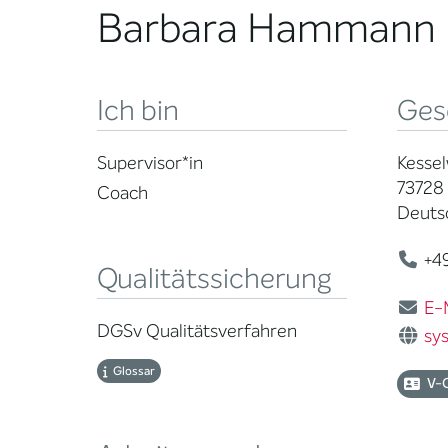
Barbara Hammann
Ich bin
Ges
Supervisor*in
Kessel
73728 
Coach
Deuts
+49
Qualitätssicherung
E-
DGSv Qualitätsverfahren
sy
Glossar
V-