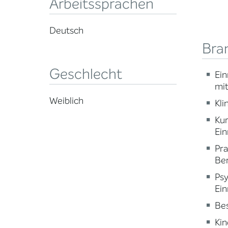
Arbeitssprachen
Deutsch
Bra
Geschlecht
Ein
mi
Weiblich
Kli
Ku
Ein
Pr
Ber
Psy
Ein
Be
Kin