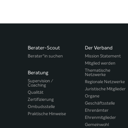
Berater-Scout
Der Verband
Berater*in suchen
Mission Statement
Mitglied werden
Thematische
Beratung
Netzwerke
Supervision /
Regionale Netzwerke
Coaching
Juristische Mitglieder
Qualität
Organe
Zertifizierung
Geschäftsstelle
Ombudsstelle
Ehrenämter
Praktische Hinweise
Ehrenmitglieder
Gemeinwohl