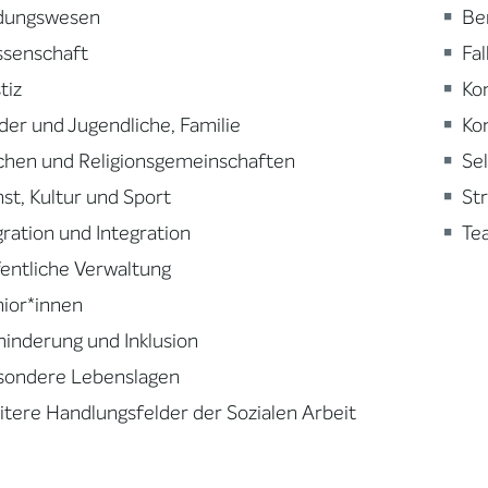
ldungswesen
Be
ssenschaft
Fa
tiz
Ko
der und Jugendliche, Familie
Ko
chen und Religionsgemeinschaften
Se
st, Kultur und Sport
St
ration und Integration
Te
entliche Verwaltung
ior*innen
inderung und Inklusion
sondere Lebenslagen
tere Handlungsfelder der Sozialen Arbeit