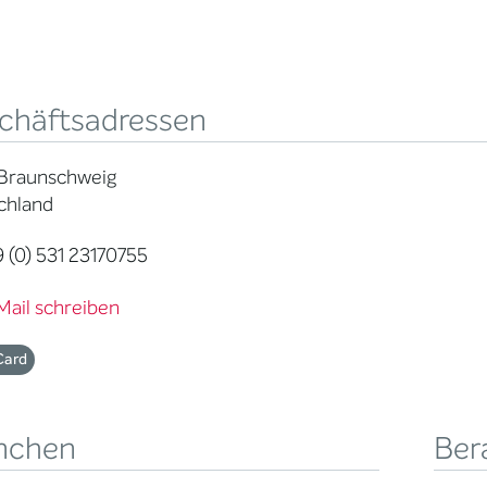
chäftsadressen
 Braunschweig
chland
 (0) 531 23170755
Mail schreiben
Card
nchen
Ber