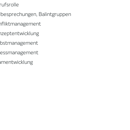
rufsrolle
llbesprechungen, Balintgruppen
nfliktmanagement
nzeptentwicklung
lbstmanagement
ressmanagement
amentwicklung