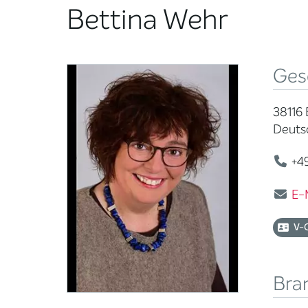
Bettina Wehr
Ges
38116
Deuts
+49
E-
V-
Bra