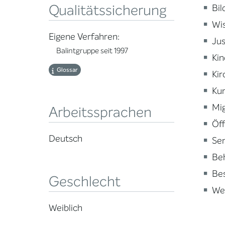
Qualitätssicherung
Bi
Wi
Eigene Verfahren:
Jus
Balintgruppe seit 1997
Kin
Glossar
Kir
Kun
Mig
Arbeitssprachen
Öff
Deutsch
Sen
Beh
Be
Geschlecht
Wei
Weiblich