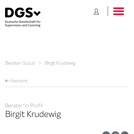
Berater-Scout
Birgit Krudewig
Übersicht
Berater*in Profil
Birgit Krudewig