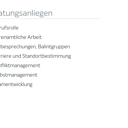
atungsanliegen
rufsrolle
renamtliche Arbeit
llbesprechungen, Balintgruppen
rriere und Standortbestimmung
nfliktmanagement
lbstmanagement
amentwicklung