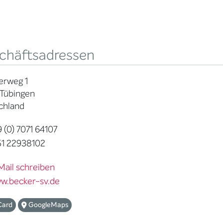
chäftsadressen
erweg 1
 Tübingen
chland
 (0) 7071 64107
1 22938102
Mail schreiben
w.becker-sv.de
Card
GoogleMaps