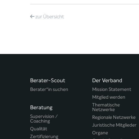
zur
Übersicht
Berater-Scout
Der Verband
Berater*in suchen
Mission Statement
Mitglied werden
Thematische
Beratung
Netzwerke
Supervision /
Regionale Netzwerke
Coaching
Juristische Mitglieder
Qualität
Organe
Zertifizierung