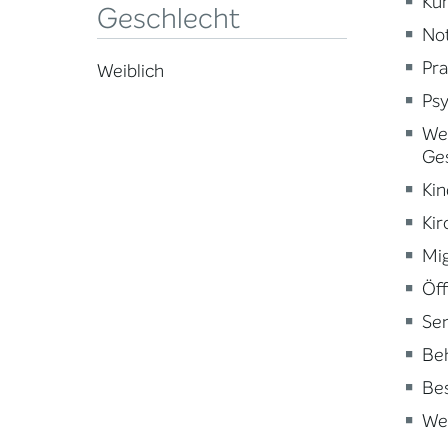
Kur
Geschlecht
Not
Pra
Weiblich
Psy
Wei
Ge
Kin
Kir
Mig
Öff
Sen
Beh
Be
Wei