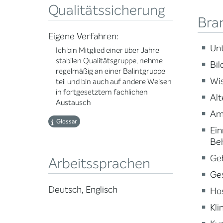
Qualitätssicherung
Bra
Eigene Verfahren:
Un
Ich bin Mitglied einer über Jahre
stabilen Qualitätsgruppe, nehme
Bi
regelmäßig an einer Balintgruppe
Wi
teil und bin auch auf andere Weisen
in fortgesetztem fachlichen
Alt
Austausch
Am
Glossar
Ein
Be
Ge
Arbeitssprachen
Ge
Deutsch, Englisch
Ho
Kli