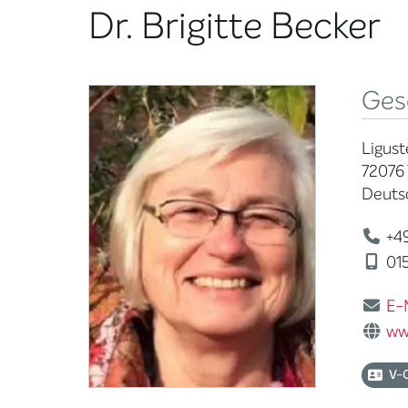
Dr. Brigitte Becker
Ges
Ligust
72076
Deuts
+49
015
E-
ww
V-