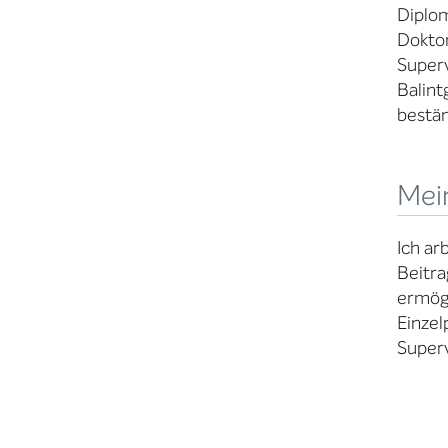
Diplom
Doktor
Superv
Balint
bestän
Mei
Ich ar
Beitra
ermög
Einzel
Superv