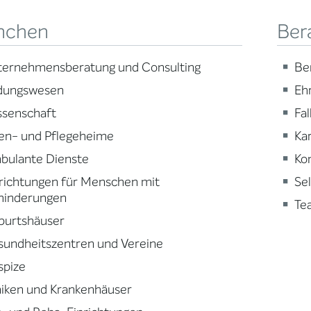
nchen
Ber
ternehmensberatung und Consulting
Be
ldungswesen
Eh
ssenschaft
Fa
en- und Pflegeheime
Ka
bulante Dienste
Ko
richtungen für Menschen mit
Se
hinderungen
Te
burtshäuser
sundheitszentren und Vereine
spize
niken und Krankenhäuser