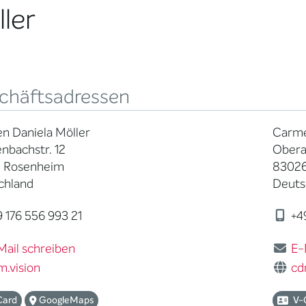
ler
chäftsadressen
n Daniela Möller
Carme
nbachstr. 12
Obera
 Rosenheim
83026
chland
Deuts
 176 556 993 21
+49
Mail schreiben
E-
m.vision
cd
Card
GoogleMaps
V-