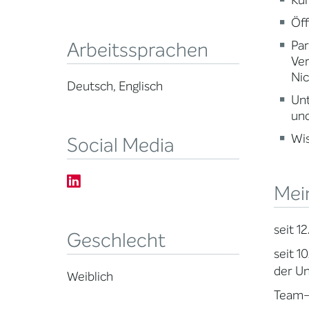
Kun
Öff
Par
Arbeitssprachen
Ve
Nic
Deutsch, Englisch
Un
und
Wi
Social Media
Mei
seit 1
Geschlecht
seit 1
der Un
Weiblich
Team-