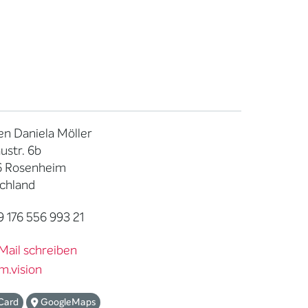
n Daniela Möller
ustr. 6b
 Rosenheim
chland
 176 556 993 21
Mail schreiben
m.vision
Card
GoogleMaps