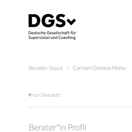
Berater-Scout
Carmen Daniela Möller
zur
Übersicht
Berater*in Profil