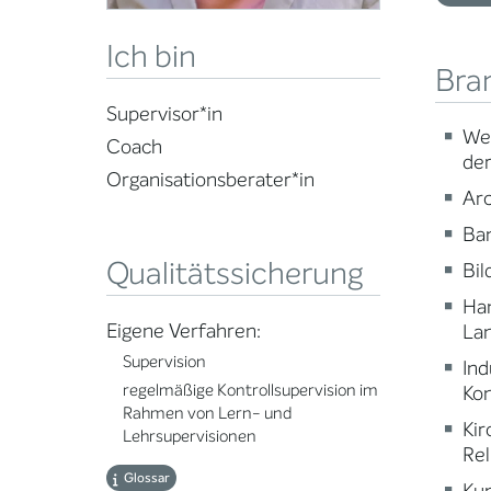
Ich bin
Bra
Supervisor*in
Wei
Coach
der
Organisationsberater*in
Arc
Ba
Qualitätssicherung
Bi
Ha
Eigene Verfahren:
Lan
Supervision
Ind
regelmäßige Kontrollsupervision im
Ko
Rahmen von Lern- und
Kir
Lehrsupervisionen
Rel
Glossar