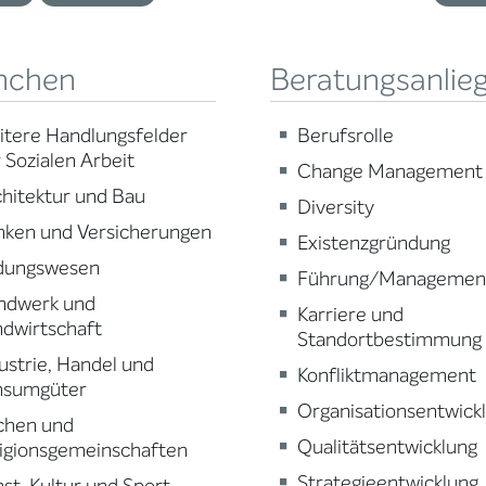
nchen
Beratungsanlie
tere Handlungsfelder
Berufsrolle
 Sozialen Arbeit
Change Management
hitektur und Bau
Diversity
nken und Versicherungen
Existenzgründung
ldungswesen
Führung/Managemen
ndwerk und
Karriere und
dwirtschaft
Standortbestimmung
ustrie, Handel und
Konfliktmanagement
nsumgüter
Organisationsentwick
chen und
Qualitätsentwicklung
igionsgemeinschaften
Strategieentwicklung