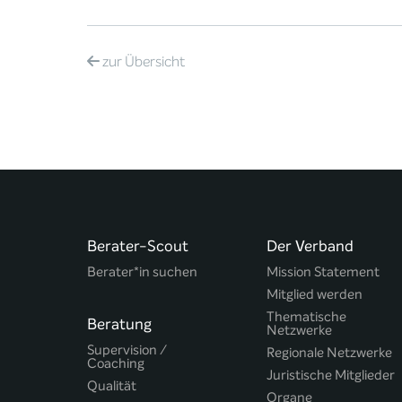
zur
Übersicht
Berater-Scout
Der Verband
Berater*in suchen
Mission Statement
Mitglied werden
Thematische
Beratung
Netzwerke
Supervision /
Regionale Netzwerke
Coaching
Juristische Mitglieder
Qualität
Organe