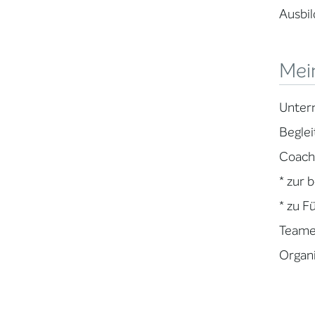
Ausbil
Mei
Unter
Beglei
Coach
* zur 
* zu F
Teame
Organi