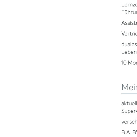
Lernze
Führu
Assist
Vertri
duale
Leben
10 Mon
Mein
aktuel
Superv
versch
B.A. 