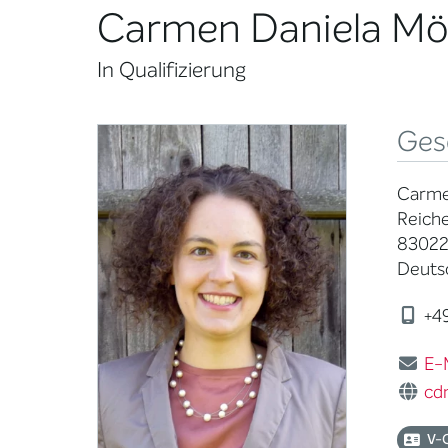
Carmen Daniela Möl
In Qualifizierung
Ges
Carme
Reiche
83022
Deuts
+49
E-
cd
V-