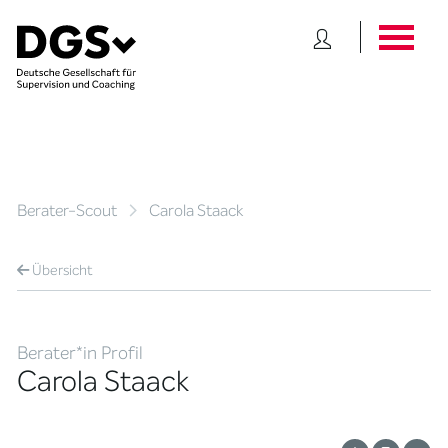
Berater-Scout
Carola Staack
Übersicht
Berater*in Profil
Carola Staack