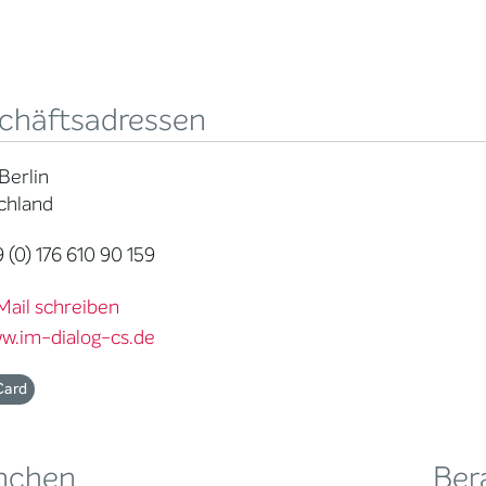
chäftsadressen
Berlin
chland
 (0) 176 610 90 159
Mail schreiben
w.im-dialog-cs.de
Card
nchen
Ber