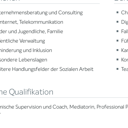
ternehmensberatung und Consulting
Ch
 Internet, Telekommunikation
Dig
der und Jugendliche, Familie
Fa
entliche Verwaltung
Fü
inderung und Inklusion
Ka
sondere Lebenslagen
Ko
tere Handlungsfelder der Sozialen Arbeit
Te
e Qualifikation
ische Supervision und Coach, Mediatorin, Professional 
r