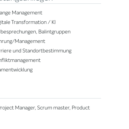
ange Management
itale Transformation / KI
llbesprechungen, Balintgruppen
hrung/Management
rriere und Standortbestimmung
nfliktmanagement
amentwicklung
Project Manager, Scrum master, Product