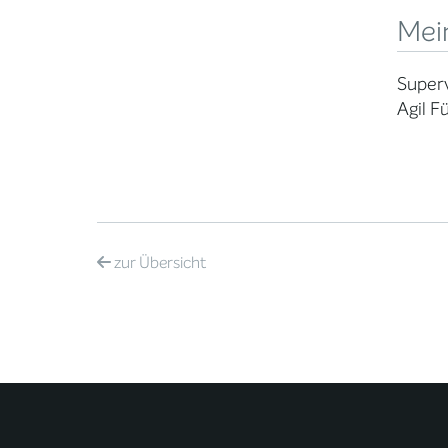
Mei
Superv
Agil F
zur
Übersicht