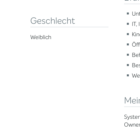
Un
Geschlecht
IT,
Kin
Weiblich
Öff
Beh
Be
Wei
Mein
System
Owne