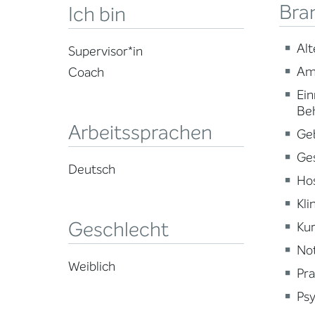
Bra
Ich bin
Alt
Supervisor*in
Am
Coach
Ein
Be
Arbeitssprachen
Ge
Ge
Deutsch
Ho
Kli
Geschlecht
Kur
Not
Weiblich
Pra
Psy