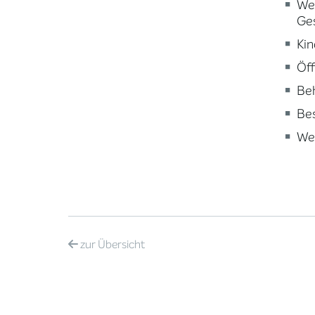
Wei
Ge
Kin
Öff
Beh
Be
Wei
zur
Übersicht