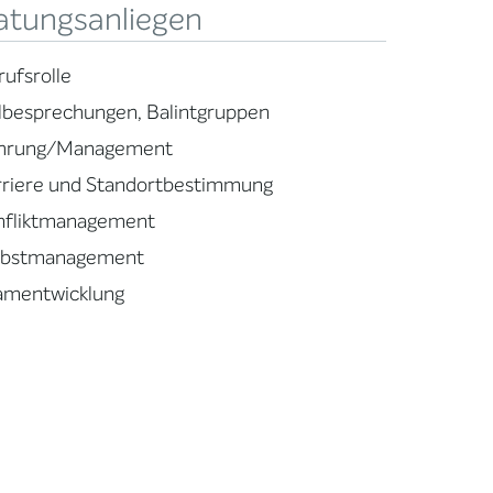
atungsanliegen
rufsrolle
llbesprechungen, Balintgruppen
hrung/Management
rriere und Standortbestimmung
nfliktmanagement
lbstmanagement
amentwicklung