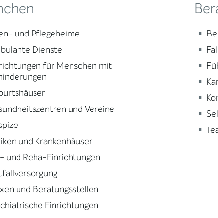
nchen
Ber
en- und Pflegeheime
Be
bulante Dienste
Fa
richtungen für Menschen mit
Fü
hinderungen
Ka
burtshäuser
Ko
sundheitszentren und Vereine
Se
spize
Te
niken und Krankenhäuser
- und Reha-Einrichtungen
fallversorgung
xen und Beratungsstellen
chiatrische Einrichtungen