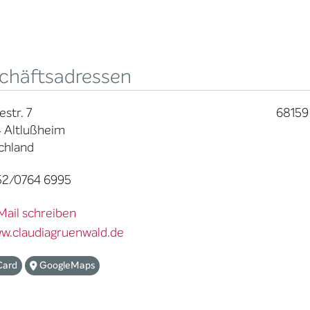
chäftsadressen
str. 7
68159
 Altlußheim
chland
2/0764 6995
Mail schreiben
w.claudiagruenwald.de
Card
GoogleMaps