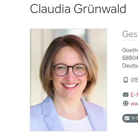
Claudia Grünwald
Ges
Goethe
68804
Deuts
015
E-
ww
V-