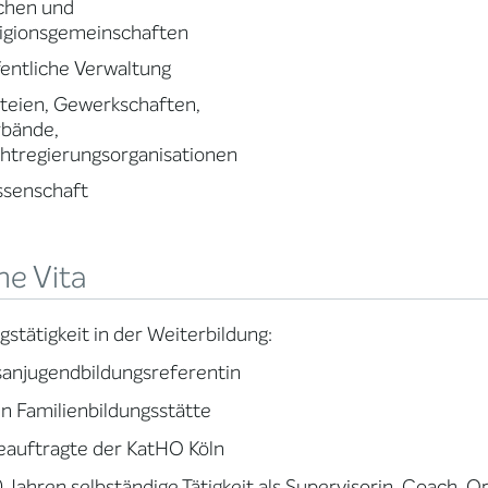
chen und
igionsgemeinschaften
entliche Verwaltung
teien, Gewerkschaften,
rbände,
htregierungsorganisationen
ssenschaft
ne Vita
gstätigkeit in der Weiterbildung:
anjugendbildungsreferentin
in Familienbildungsstätte
eauftragte der KatHO Köln
0 Jahren selbständige Tätigkeit als Supervisorin, Coach, O