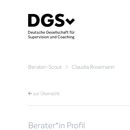
Berater-Scout
Claudia Rosemann
zur
Übersicht
Berater*in Profil