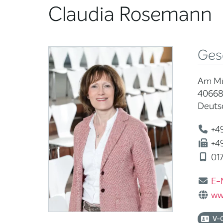
Claudia Rosemann
Ges
Am Mü
40668
Deuts
+49
+49
017
E-
ww
V-