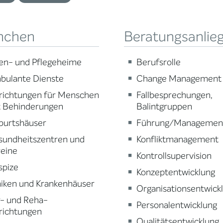
nchen
Beratungsanlie
en- und Pflegeheime
Berufsrolle
bulante Dienste
Change Management
richtungen für Menschen
Fallbesprechungen,
t Behinderungen
Balintgruppen
burtshäuser
Führung/Managemen
sundheitszentren und
Konfliktmanagement
reine
Kontrollsupervision
spize
Konzeptentwicklung
niken und Krankenhäuser
Organisationsentwick
r- und Reha-
Personalentwicklung
richtungen
Qualitätsentwicklung