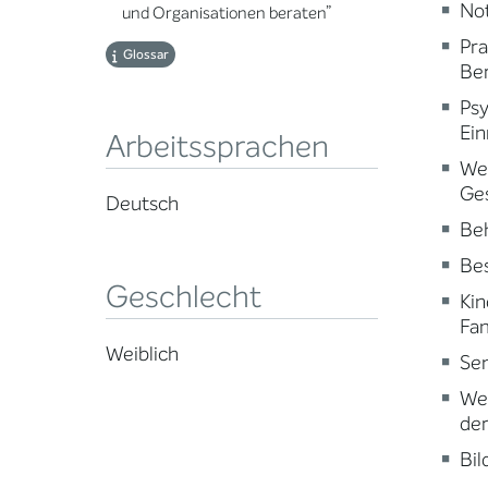
Not
und Organisationen beraten”
Pr
Glossar
Ber
Psy
Ein
Arbeitssprachen
Wei
Ge
Deutsch
Beh
Be
Geschlecht
Kin
Fam
Weiblich
Sen
Wei
der
Bi