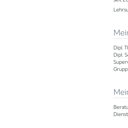
Lehrsu
Mein
Dipl. 
Dipl. 
Superv
Grupp
Mei
Beratu
Dienst