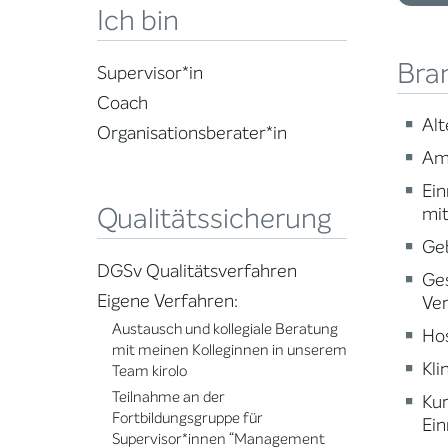
Ich bin
Bra
Supervisor*in
Coach
Alt
Organisationsberater*in
Am
Ein
Qualitätssicherung
mi
Ge
DGSv Qualitätsverfahren
Ge
Eigene Verfahren:
Ve
Austausch und kollegiale Beratung
Ho
mit meinen Kolleginnen in unserem
Kli
Team kirolo
Teilnahme an der
Ku
Fortbildungsgruppe für
Ein
Supervisor*innen “Management