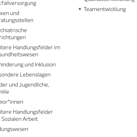
fallversorgung
Teamentwicklung
axen und
atungsstellen
chiatrische
richtungen
tere Handlungsfelder im
sundheitswesen
inderung und Inklusion
sondere Lebenslagen
der und Jugendliche,
ilie
ior*innen
tere Handlungsfelder
 Sozialen Arbeit
ldungswesen