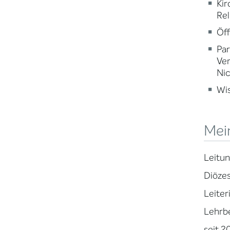
Kir
Rel
Öff
Par
Ve
Nic
Wi
Mei
Leitun
Diözes
Leiter
Lehrb
seit 2