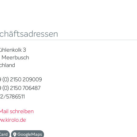
chäftsadressen
hlenkolk 3
 Meerbusch
chland
 (0) 2150 209009
 (0) 2150 706487
2/5786511
Mail schreiben
w.kirolo.de
Card
GoogleMaps