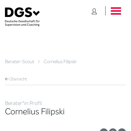
Berater-Scout
Cornelius Filipski
Übersicht
Berater*in Profil
Cornelius Filipski