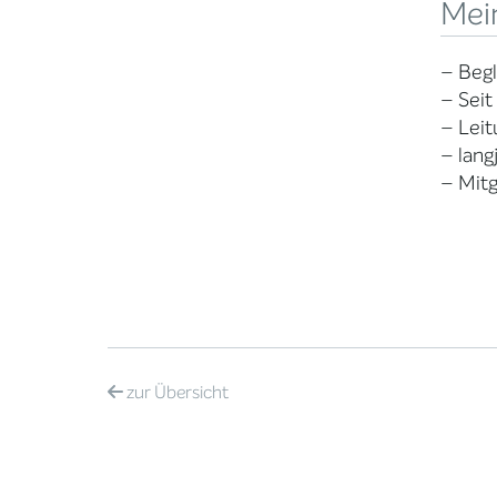
Mei
– Begl
– Seit
– Leit
– lang
– Mitg
zur
Übersicht