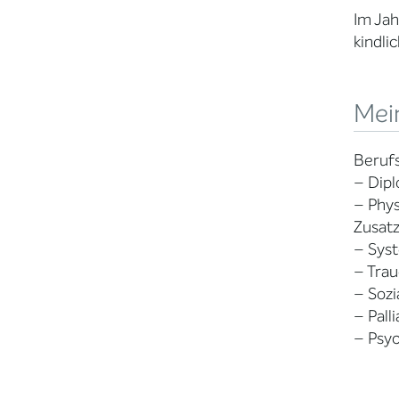
Im Jah
kindli
Mein
Beruf
– Dip
– Phy
Zusatz
– Syst
– Trau
– Soz
– Pall
– Psy