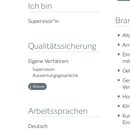
Ich bin
Bra
Supervisor*in
Alt
Qualitätssicherung
Am
Ein
mi
Eigene Verfahren:
Supervision
Ge
Auswertungsgespräche
Ge
Ve
Glossar
Ho
Kli
Arbeitssprachen
Ku
Ein
Deutsch