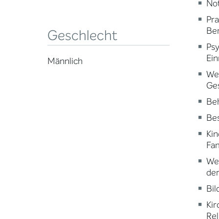
Not
Pr
Ber
Geschlecht
Psy
Ein
Männlich
Wei
Ge
Beh
Be
Kin
Fam
Wei
der
Bi
Kir
Rel