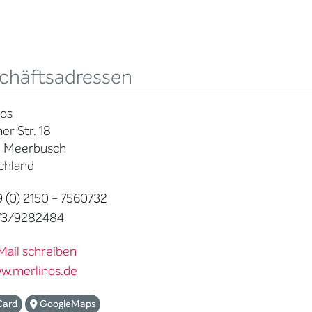
chäftsadressen
nos
ner Str. 18
 Meerbusch
chland
 (0) 2150 - 7560732
73/9282484
Mail schreiben
w.merlinos.de
Card
GoogleMaps