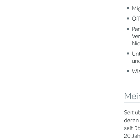
Mig
Öff
Par
Ve
Nic
Un
und
Wi
Mei
Seit ü
deren 
seit ü
20 Jah