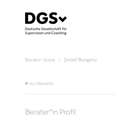
Berater-Scout
Detlef Bongartz
zur
Übersicht
Berater*in Profil