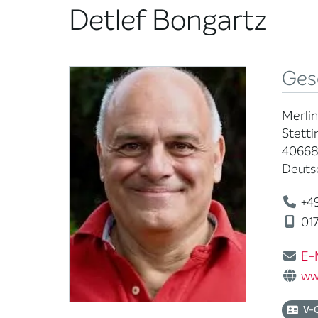
Detlef Bongartz
Ges
Merli
Stetti
40668
Deuts
+49
01
E-
ww
V-