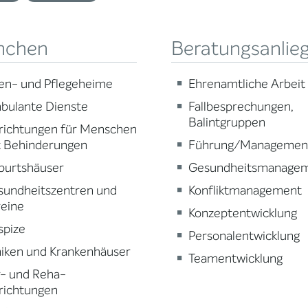
nchen
Beratungsanlie
en- und Pflegeheime
Ehrenamtliche Arbeit
bulante Dienste
Fallbesprechungen,
Balintgruppen
richtungen für Menschen
t Behinderungen
Führung/Managemen
burtshäuser
Gesundheitsmanage
sundheitszentren und
Konfliktmanagement
reine
Konzeptentwicklung
spize
Personalentwicklung
niken und Krankenhäuser
Teamentwicklung
r- und Reha-
richtungen