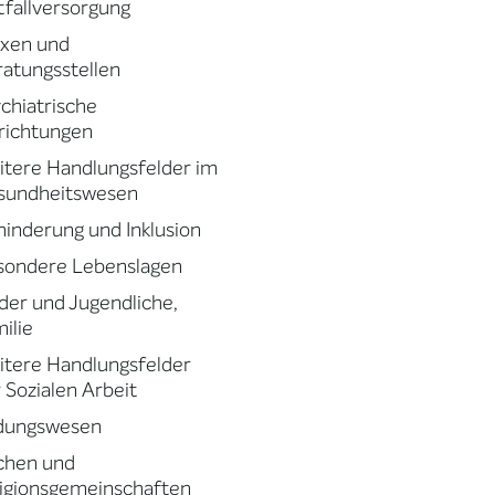
fallversorgung
axen und
atungsstellen
chiatrische
richtungen
tere Handlungsfelder im
sundheitswesen
inderung und Inklusion
sondere Lebenslagen
der und Jugendliche,
ilie
tere Handlungsfelder
 Sozialen Arbeit
ldungswesen
chen und
igionsgemeinschaften