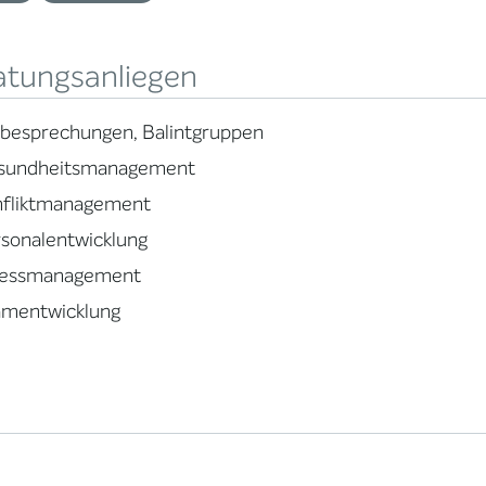
atungsanliegen
lbesprechungen, Balintgruppen
sundheitsmanagement
nfliktmanagement
sonalentwicklung
ressmanagement
amentwicklung