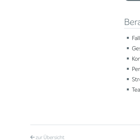
Ber
Fal
Ge
Ko
Per
St
Te
zur
Übersicht