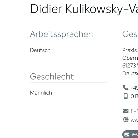
Didier Kulikowsky-V
Arbeitssprachen
Ges
Deutsch
Praxis
Obern
61273
Deuts
Geschlecht
+49
Männlich
017
E-
ww
V-