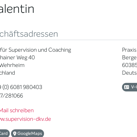
alentin
chäftsadressen
 für Supervision und Coaching
Praxis
hainer Weg 40
Berge
 Wehrheim
60385
chland
Deuts
 (0) 6081 980403
V-
7/281066
Mail schreiben
w.supervision-dkv.de
Card
GoogleMaps