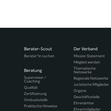
Berater-Scout
Der Verband
Berater*in suchen
Mission Statement
Mitglied werden
Thematische
Beratung
Netzwerke
Supervision /
Regionale Netzwerke
Coaching
Juristische Mitglieder
Qualität
Organe
Zertifizierung
Geschäftsstelle
Ombudsstelle
Ehrenämter
Praktische Hinweise
Ehrenmitglieder