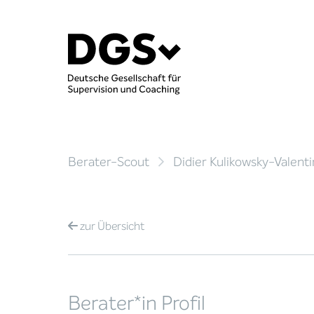
Berater-Scout
Didier Kulikowsky-Valenti
zur
Übersicht
Berater*in Profil