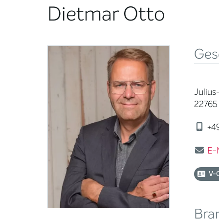
Dietmar Otto
Ges
Julius
22765
+49
E-
V-
Bra