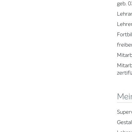
geb. 0
Lehra
Lehre
Fortbi
freibe
Mitarb
Mitarb
zertifi
Mein
Superv
Gestal