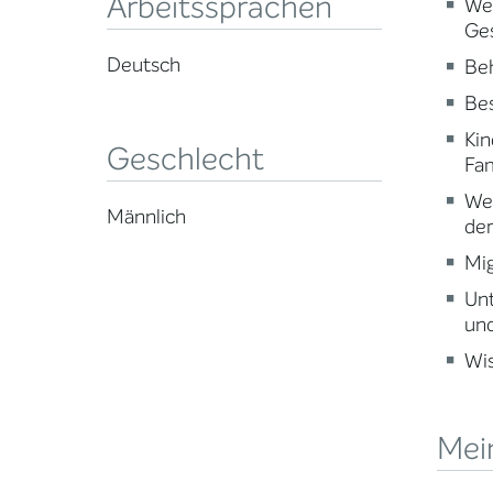
Arbeitssprachen
Wei
Ge
Deutsch
Beh
Be
Kin
Geschlecht
Fam
Wei
Männlich
der
Mig
Un
und
Wi
Mei