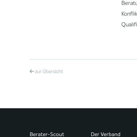
Berat
Konfli
Qualif
zur
Übersicht
Berater-Scout
Der Verband