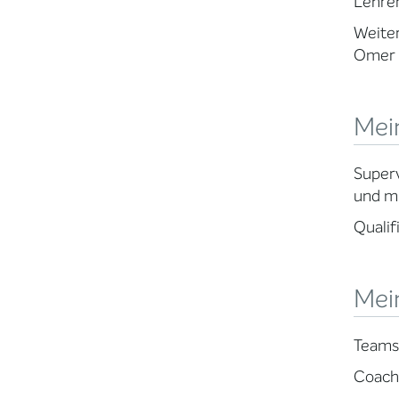
Lehrer
Weiter
Omer u
Mei
Superv
und m
Qualif
Mei
Teams
Coachi