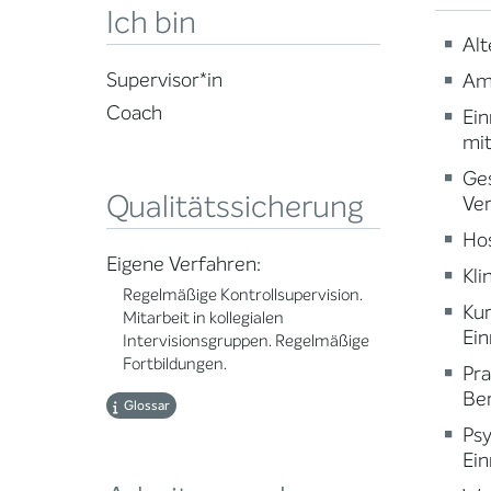
Ich bin
Alt
Supervisor*in
Am
Coach
Ein
mi
Ge
Qualitätssicherung
Ve
Ho
Eigene Verfahren:
Kli
Regelmäßige Kontrollsupervision.
Ku
Mitarbeit in kollegialen
Ein
Intervisionsgruppen. Regelmäßige
Fortbildungen.
Pr
Ber
Glossar
Psy
Ein