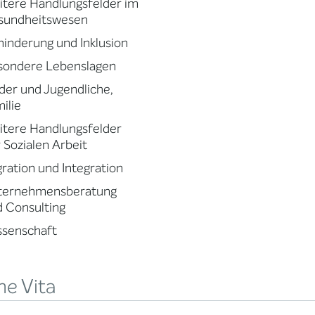
tere Handlungsfelder im
sundheitswesen
inderung und Inklusion
sondere Lebenslagen
der und Jugendliche,
ilie
tere Handlungsfelder
 Sozialen Arbeit
ration und Integration
ternehmensberatung
 Consulting
ssenschaft
ne Vita