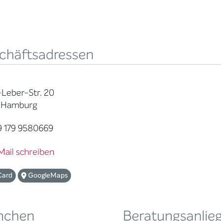
chäftsadressen
-Leber-Str. 20
 Hamburg
 179 9580669
Mail schreiben
Card
GoogleMaps
nchen
Beratungsanlie