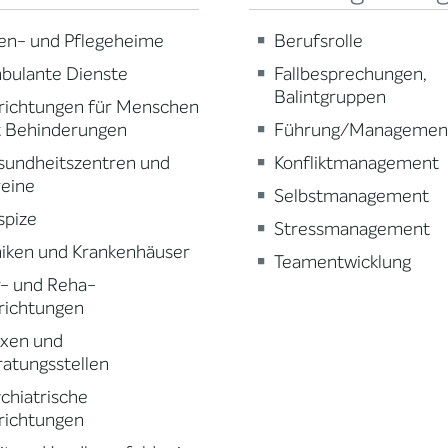
en- und Pflegeheime
Berufsrolle
bulante Dienste
Fallbesprechungen,
Balintgruppen
richtungen für Menschen
t Behinderungen
Führung/Managemen
sundheitszentren und
Konfliktmanagement
reine
Selbstmanagement
spize
Stressmanagement
niken und Krankenhäuser
Teamentwicklung
r- und Reha-
richtungen
axen und
atungsstellen
chiatrische
richtungen